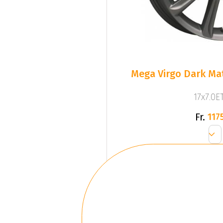
Mega Virgo Dark Mat
17x7.0ET
Fr.
1175