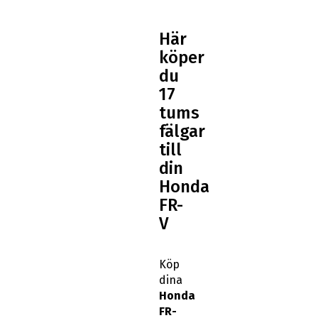
Här
köper
du
17
tums
fälgar
till
din
Honda
FR-
V
Köp
dina
Honda
FR-