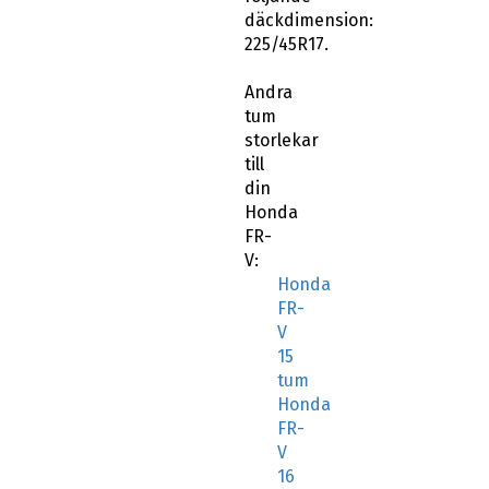
däckdimension:
225/45R17.
Andra
tum
storlekar
till
din
Honda
FR-
V:
Honda
FR-
V
15
tum
Honda
FR-
V
16