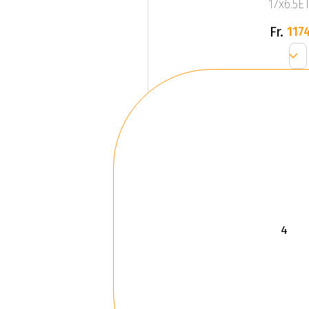
17x6.5ET
Fr.
1174