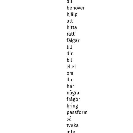
du
behöver
hjälp
att
hitta
rätt
fälgar
till
din
bil
eller
om
du
har
några
frågor
kring
passform
så
tveka
inte