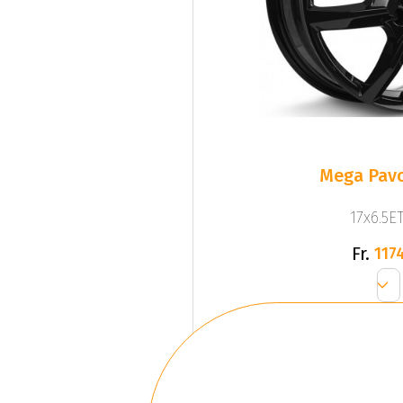
Mega Pavo
17x6.5ET
Fr.
1174