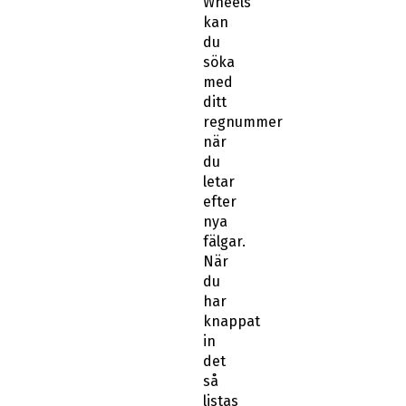
Wheels
kan
du
söka
med
ditt
regnummer
när
du
letar
efter
nya
fälgar.
När
du
har
knappat
in
det
så
listas