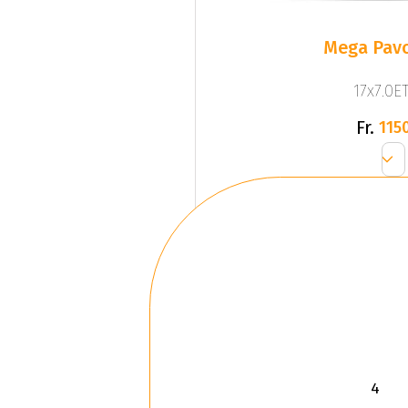
Mega Pavo
17x7.0ET
Fr.
1150