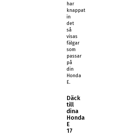
har
knappat
in
det
så
visas
fälgar
som
passar
på
din
Honda
E.
Däck
till
dina
Honda
E
17