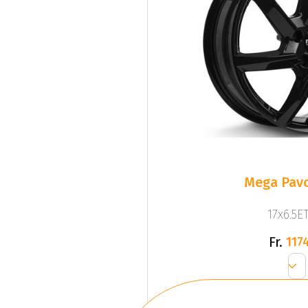
Mega Pavo
17x6.5ET
Fr.
1174