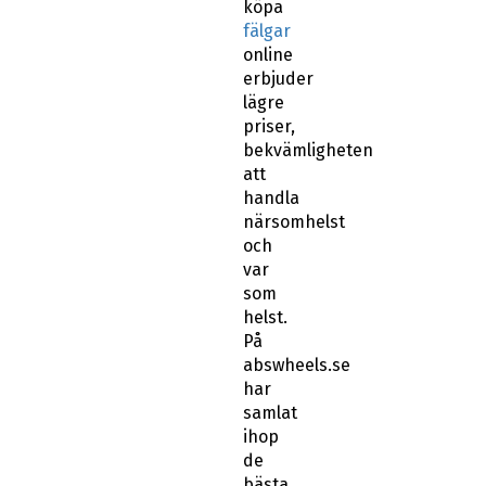
köpa
fälgar
online
erbjuder
lägre
priser,
bekvämligheten
att
handla
närsomhelst
och
var
som
helst.
På
abswheels.se
har
samlat
ihop
de
bästa