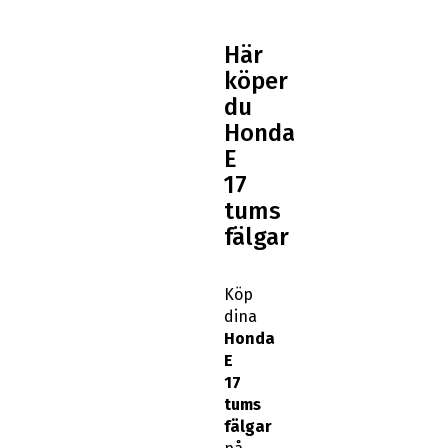
Här
köper
du
Honda
E
17
tums
fälgar
Köp
dina
Honda
E
17
tums
fälgar