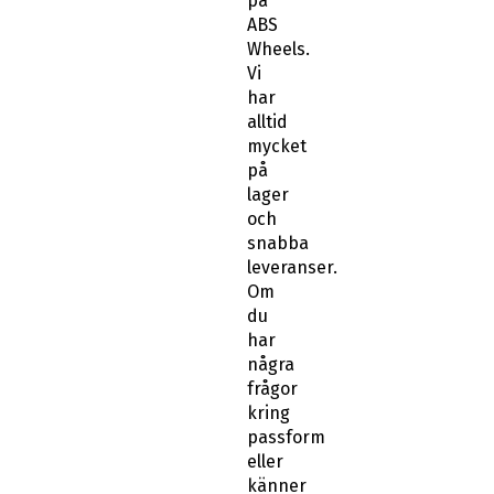
på
ABS
Wheels.
Vi
har
alltid
mycket
på
lager
och
snabba
leveranser.
Om
du
har
några
frågor
kring
passform
eller
känner