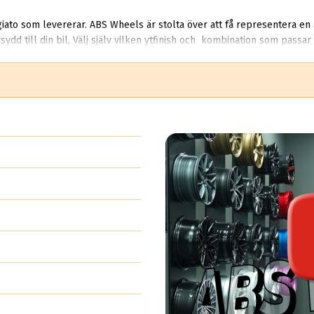
giato som levererar. ABS Wheels är stolta över att få representera en 
ydd till din bil, Välj själv vilken ytfinish och kombination som passar 
tade som en litet företag och utvecklades på kort tid till att bli en
ade forgiato sina fälgar av de större jättarna, idag tillhör Forgiato 
..