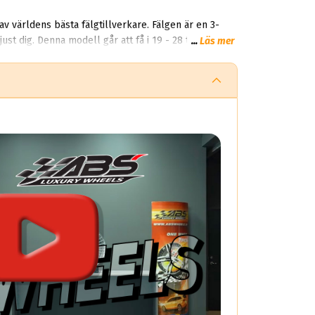
av världens bästa fälgtillverkare. Fälgen är en 3-
just dig. Denna modell går att få i 19 - 28 tum, och
...
Läs mer
en av världens ledande aktörer inom