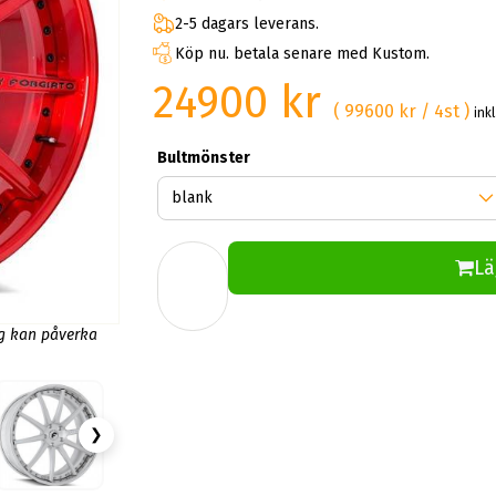
2-5 dagars leverans.
Köp nu. betala senare med Kustom.
24900 kr
( 99600 kr / 4st )
ink
Bultmönster
Lä
ng kan påverka
❯