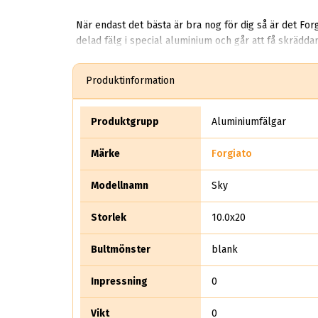
När endast det bästa är bra nog för dig så är det For
delad fälg i special aluminium och går att få skräddars
7-14 tum breda. Just nu har Vi Forgiato Sky, Forgiato Ventosso och forgiato turni i lager. Forgiato star
ledande aktör inom lyxiga fälgar. Från början importer
Produktinformation
eftermarknadsfälgar. Forgiato har gjort sig kända för .
Produktgrupp
Aluminiumfälgar
Märke
Forgiato
Modellnamn
Sky
Storlek
10.0x20
Bultmönster
blank
Inpressning
0
Vikt
0