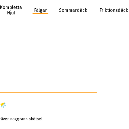
Kompletta
Fälgar
Sommardäck
Friktionsdäck
Hjul
)
räver noggrann skötsel