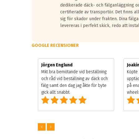
dedikerade däck- och fälganläggning oc
certifierade av transportör. Det finns a
sig för skador under frakten. Dina fälg
levereras i perfekt skick, redo att insta
GOOGLE RECENSIONER
Jörgen Englund
Joak
gsäsongen.
Mkt bra bemötande vid beställning
Köpte 
ning men
och råd vid beställning av däck och
upptäc
 väldigt
fälg samt den dag jag åkte för byte
på ena
ng som alla
gick allt snabbt.
wheels