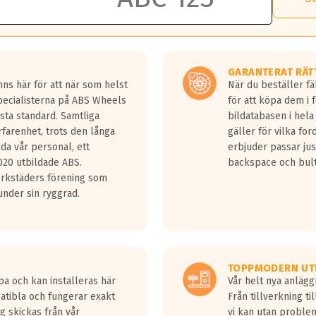
ller rätt tryck. Skulle du tappa tryck i något däck varnar TPMS dig om
tnyckel vid åtdragning av hjulbultarna.
nnebär helt kort att du som förare alltid ska ha koll på lufttrycket i
MS sensorer.
GARANTERAT RÄT
ns här för att när som helst
När du beställer fä
Specialisterna på ABS Wheels
för att köpa dem i 
sta standard. Samtliga
bildatabasen i hela
rfarenhet, trots den långa
gäller för vilka for
lda vår personal, ett
erbjuder passar just
20 utbildade ABS.
backspace och bul
erkstäders förening som
nder sin ryggrad.
TOPPMODERN UT
pa och kan installeras här
Vår helt nya anläg
patibla och fungerar exakt
Från tillverkning t
g skickas från vår
vi kan utan problem