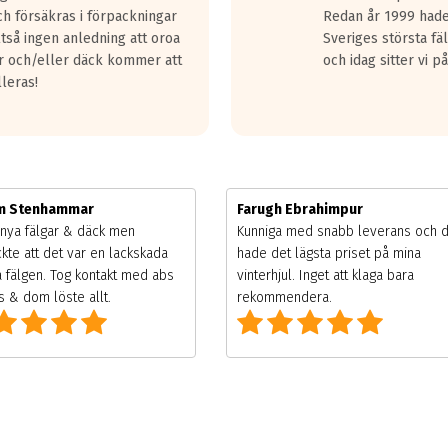
h försäkras i förpackningar
Redan år 1999 hade 
lltså ingen anledning att oroa
Sveriges största fä
ar och/eller däck kommer att
och idag sitter vi 
lleras!
im Stenhammar
Farugh Ebrahimpur
nya fälgar & däck men
Kunniga med snabb leverans och 
kte att det var en lackskada
hade det lägsta priset på mina
 fälgen. Tog kontakt med abs
vinterhjul. Inget att klaga bara
 & dom löste allt.
rekommendera.