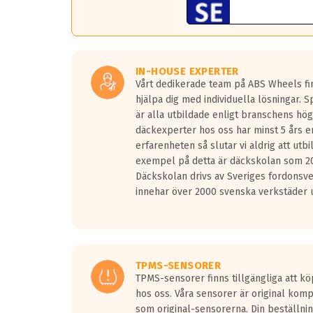
TPMS gör det enkelt att ha koll på att dina däck hå
Viktigt att tänka på är att alltid använda en momen
TPMS står för Tyre Pressure Monitoring System och i
Samtliga ABS Wheels fälgar är kompatibla med TP
IN-HOUSE EXPERTER
Vårt dedikerade team på ABS Wheels fin
hjälpa dig med individuella lösningar. 
är alla utbildade enligt branschens hög
däckexperter hos oss har minst 5 års e
erfarenheten så slutar vi aldrig att utbi
exempel på detta är däckskolan som 20
Däckskolan drivs av Sveriges fordonsv
innehar över 2000 svenska verkstäder u
TPMS-SENSORER
TPMS-sensorer finns tillgängliga att kö
hos oss. Våra sensorer är original kom
som original-sensorerna. Din beställnin