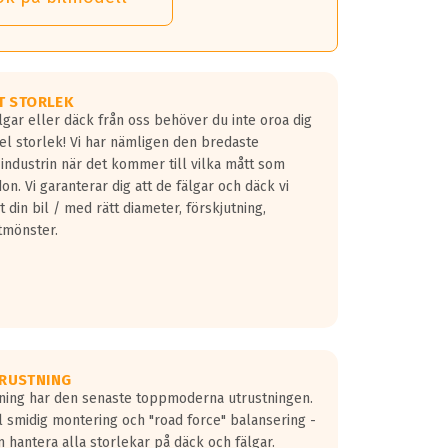
 detta.
 dina däck.
T STORLEK
lgar eller däck från oss behöver du inte oroa dig
fel storlek! Vi har nämligen den bredaste
 industrin när det kommer till vilka mått som
don. Vi garanterar dig att de fälgar och däck vi
 din bil / med rätt diameter, förskjutning,
tmönster.
RUSTNING
gning har den senaste toppmoderna utrustningen.
ill smidig montering och "road force" balansering -
 hantera alla storlekar på däck och fälgar.