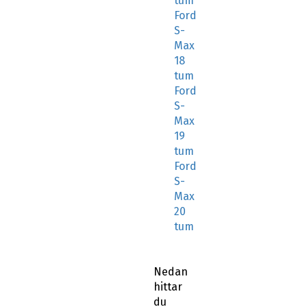
tum
Ford
S-
Max
18
tum
Ford
S-
Max
19
tum
Ford
S-
Max
20
tum
Nedan
hittar
du