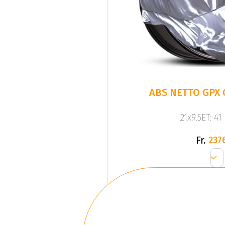
ABS NETTO GPX 
21x9.5ET: 41
Fr.
237