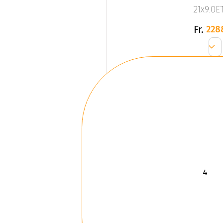
21x9.0ET
Fr.
228