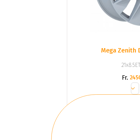
Mega Zenith D
21x8.5ET
Fr.
245