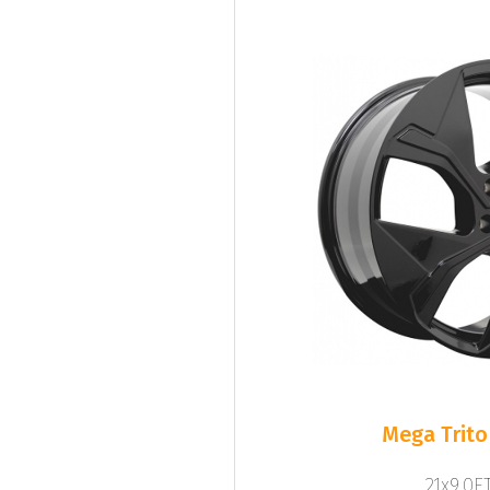
Mega Trito
21x9.0ET