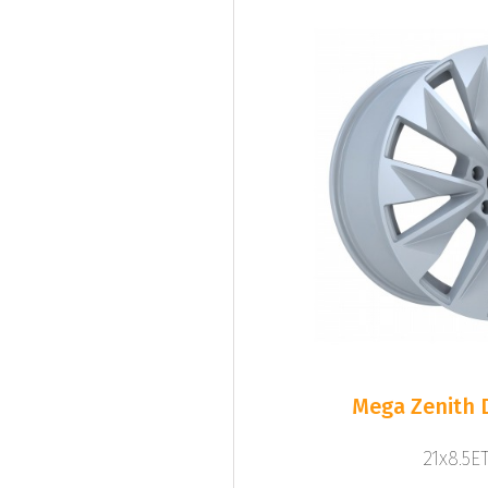
Mega Zenith D
21x8.5ET