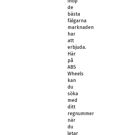
ihop
de
bästa
fälgarna
marknaden
har
att
erbjuda.
Här
på
ABS
Wheels
kan
du
söka
med
ditt
regnummer
när
du
letar