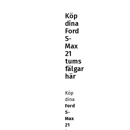
Köp
dina
Ford
S-
Max
21
tums
fälgar
här
Köp
dina
Ford
S-
Max
21