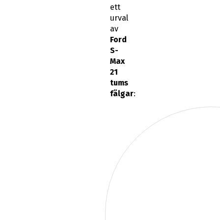
ett
urval
av
Ford
S-
Max
21
tums
fälgar
: