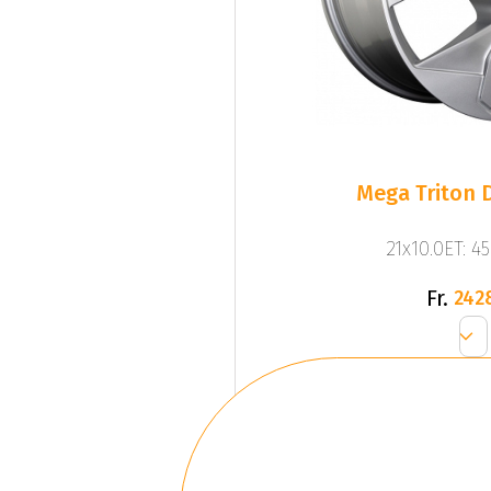
Mega Triton D
21x10.0ET: 4
Fr.
242