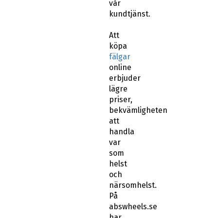
vår
kundtjänst.
Att
köpa
fälgar
online
erbjuder
lägre
priser,
bekvämligheten
att
handla
var
som
helst
och
närsomhelst.
På
abswheels.se
har