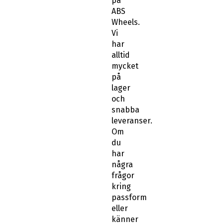
på
ABS
Wheels.
Vi
har
alltid
mycket
på
lager
och
snabba
leveranser.
Om
du
har
några
frågor
kring
passform
eller
känner