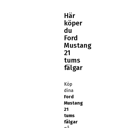
Här
köper
du
Ford
Mustang
21
tums
fälgar
Köp
dina
Ford
Mustang
21
tums
fälgar