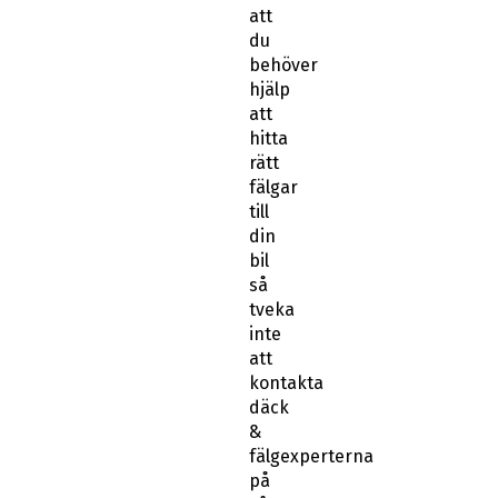
att
du
behöver
hjälp
att
hitta
rätt
fälgar
till
din
bil
så
tveka
inte
att
kontakta
däck
&
fälgexperterna
på