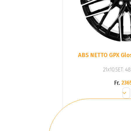
ABS NETTO GPX Glos
21x10.5ET: 4
Fr.
236