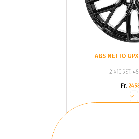
ABS NETTO GPX 
21x10.5ET: 4
Fr.
245