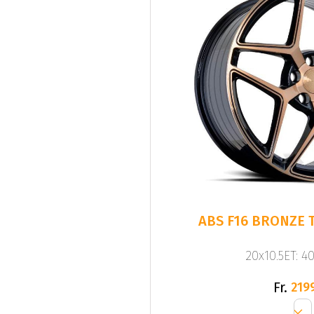
ABS F16 BRONZE T
20x10.5ET: 4
Fr.
219