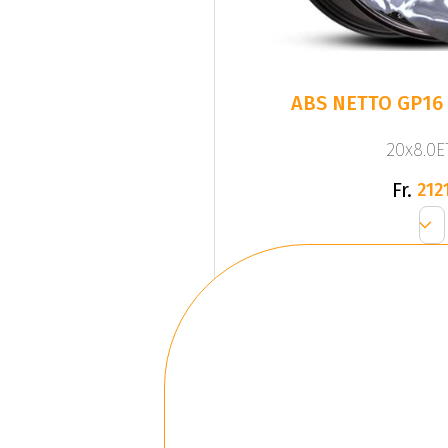
ABS NETTO GP16
20x8.0ET
Fr.
2121