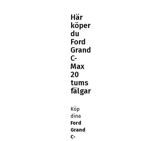
Här
köper
du
Ford
Grand
C-
Max
20
tums
fälgar
Köp
dina
Ford
Grand
C-