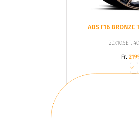
ABS F16 BRONZE T
20x10.5ET: 4
Fr.
219