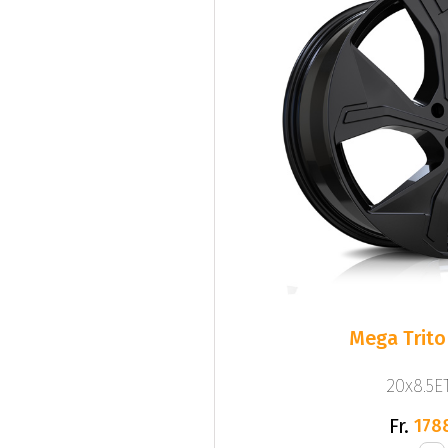
Mega Trito
20x8.5ET
Fr.
178