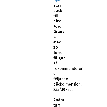
hjul
eller
däck
till
dina
Ford
Grand
C-
Max
20
tums
fälgar
så
rekommenderar
vi
följande
däckdimension:
235/30R20.
Andra
tum