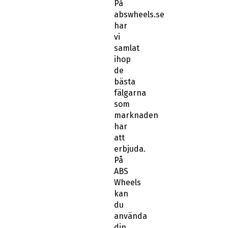
På
abswheels.se
har
vi
samlat
ihop
de
bästa
fälgarna
som
marknaden
har
att
erbjuda.
På
ABS
Wheels
kan
du
använda
din