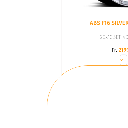
20x10.5ET: 4
Fr.
219