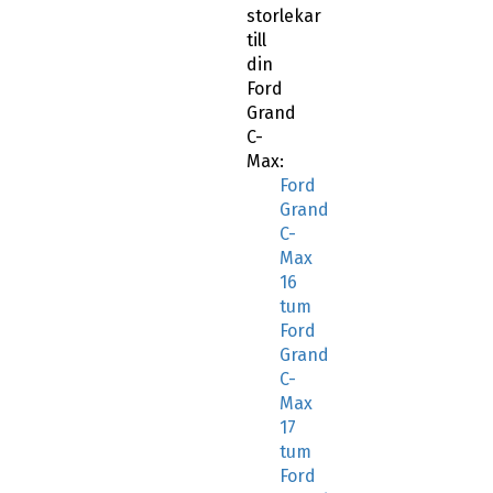
storlekar
till
din
Ford
Grand
C-
Max:
Ford
Grand
C-
Max
16
tum
Ford
Grand
C-
Max
17
tum
Ford