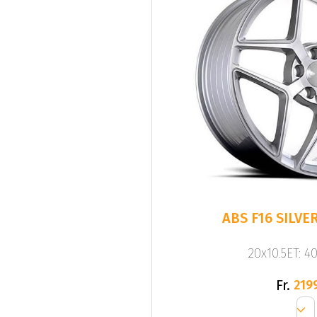
20x10.5ET: 4
Fr.
219