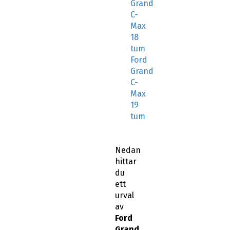
Grand
C-
Max
18
tum
Ford
Grand
C-
Max
19
tum
Nedan
hittar
du
ett
urval
av
Ford
Grand