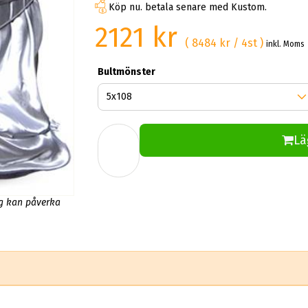
Köp nu. betala senare med Kustom.
2121 kr
( 8484 kr / 4st )
inkl. Moms
Bultmönster
Lä
ng kan påverka