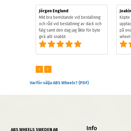
Jörgen Englund
Joak
gsäsongen.
Mkt bra bemötande vid beställning
Köpte 
ning men
och råd vid beställning av däck och
upptäc
 väldigt
fälg samt den dag jag åkte för byte
på ena
ng som alla
gick allt snabbt.
wheels
Varför välja ABS Wheels? (PDF)
Info
ABS WHEELS SWEDEN AB