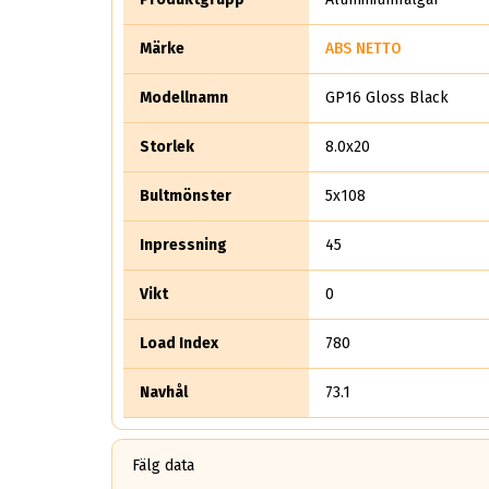
Märke
ABS NETTO
Modellnamn
GP16 Gloss Black
Storlek
8.0x20
Bultmönster
5x108
Inpressning
45
Vikt
0
Load Index
780
Navhål
73.1
Fälg data