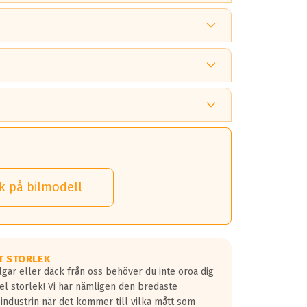
 tänka på.
k på bilmodell
 detta.
 dina däck.
T STORLEK
lgar eller däck från oss behöver du inte oroa dig
fel storlek! Vi har nämligen den bredaste
 industrin när det kommer till vilka mått som