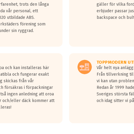
rfarenhet, trots den långa
gäller för vilka for
lda vår personal, ett
erbjuder passar just
20 utbildade ABS.
backspace och bul
erkstäders förening som
nder sin ryggrad.
TOPPMODERN UT
pa och kan installeras här
Vår helt nya anläg
patibla och fungerar exakt
Från tillverkning t
g skickas från vår
vi kan utan problem
h försäkras i förpackningar
Redan år 1999 hade 
lltså ingen anledning att oroa
Sveriges största fä
ar och/eller däck kommer att
och idag sitter vi 
lleras!