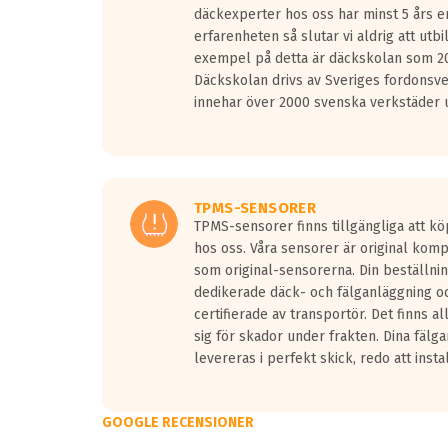
däckexperter hos oss har minst 5 års e
erfarenheten så slutar vi aldrig att utbi
exempel på detta är däckskolan som 20
Däckskolan drivs av Sveriges fordonsv
innehar över 2000 svenska verkstäder u
TPMS-SENSORER
TPMS-sensorer finns tillgängliga att kö
hos oss. Våra sensorer är original kom
som original-sensorerna. Din beställnin
dedikerade däck- och fälganläggning oc
certifierade av transportör. Det finns a
sig för skador under frakten. Dina fälg
levereras i perfekt skick, redo att insta
GOOGLE RECENSIONER