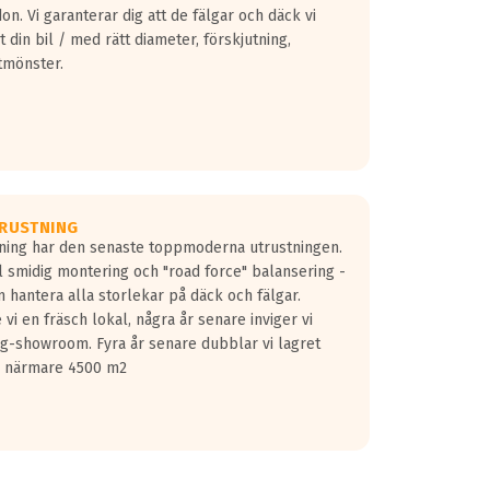
don. Vi garanterar dig att de fälgar och däck vi
 din bil / med rätt diameter, förskjutning,
tmönster.
RUSTNING
gning har den senaste toppmoderna utrustningen.
ill smidig montering och "road force" balansering -
 hantera alla storlekar på däck och fälgar.
vi en fräsch lokal, några år senare inviger vi
lg-showroom. Fyra år senare dubblar vi lagret
på närmare 4500 m2