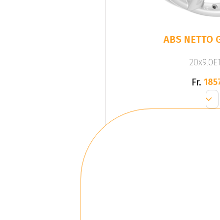
ABS NETTO G
20x9.0ET
Fr.
185