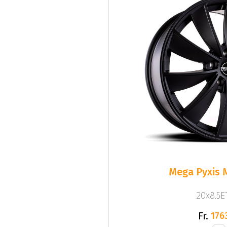
Mega Pyxis 
20x8.5ET
Fr.
176