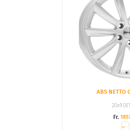
ABS NETTO G
20x9.0ET
Fr.
185