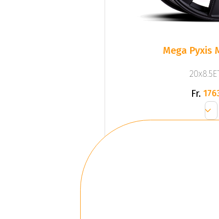
Mega Pyxis 
20x8.5ET
Fr.
176