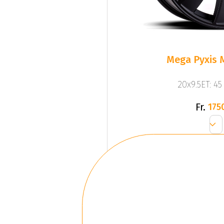
Mega Pyxis 
20x9.5ET: 4
Fr.
175