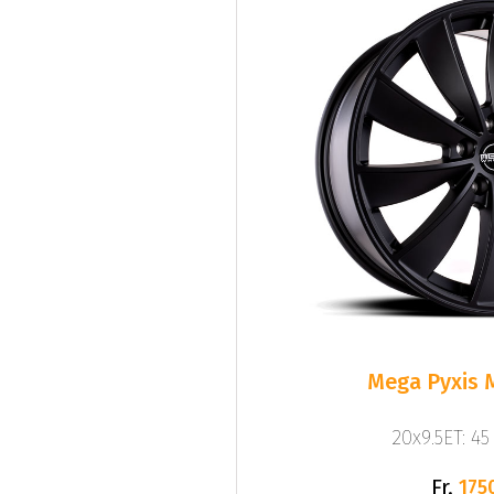
Mega Pyxis 
20x9.5ET: 4
Fr.
175