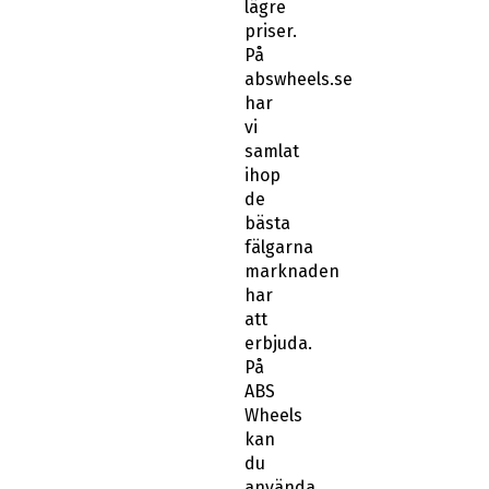
lägre
priser.
På
abswheels.se
har
vi
samlat
ihop
de
bästa
fälgarna
marknaden
har
att
erbjuda.
På
ABS
Wheels
kan
du
använda