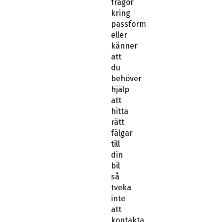
frågor
kring
passform
eller
känner
att
du
behöver
hjälp
att
hitta
rätt
fälgar
till
din
bil
så
tveka
inte
att
kontakta