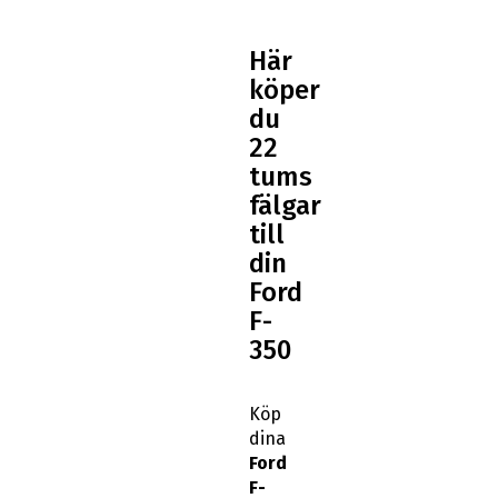
Här
köper
du
22
tums
fälgar
till
din
Ford
F-
350
Köp
dina
Ford
F-