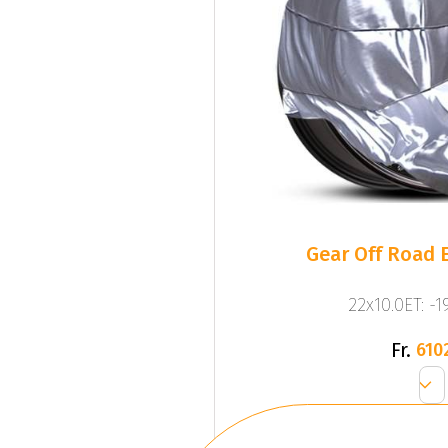
Gear Off Road 
22x10.0ET: -1
Fr.
610