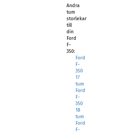
Andra
tum
storlekar
till
din
Ford
F-
350:
Ford
F-
350
17
tum
Ford
F-
350
18
tum
Ford
F-