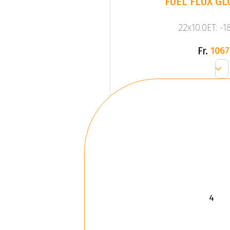
FUEL FLUX GL
22x10.0ET: -
Fr.
1067