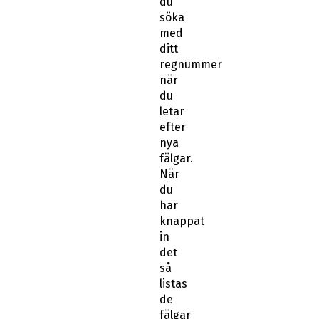
du
söka
med
ditt
regnummer
när
du
letar
efter
nya
fälgar.
När
du
har
knappat
in
det
så
listas
de
fälgar