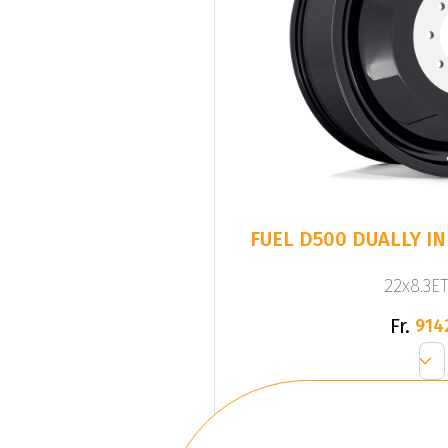
FUEL D500 DUALLY I
22x8.3ET
Fr.
914