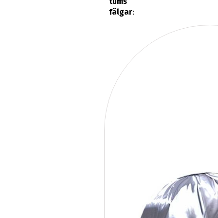
tums
fälgar
: