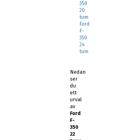
350
20
tum
Ford
F-
350
24
tum
Nedan
ser
du
ett
urval
av
Ford
F-
350
22