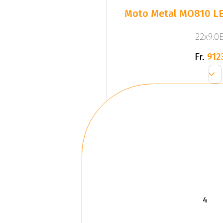
Moto Metal MO810 L
22x9.0E
Fr.
912