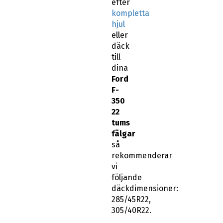
efter
kompletta
hjul
eller
däck
till
dina
Ford
F-
350
22
tums
fälgar
så
rekommenderar
vi
följande
däckdimensioner:
285/45R22,
305/40R22.