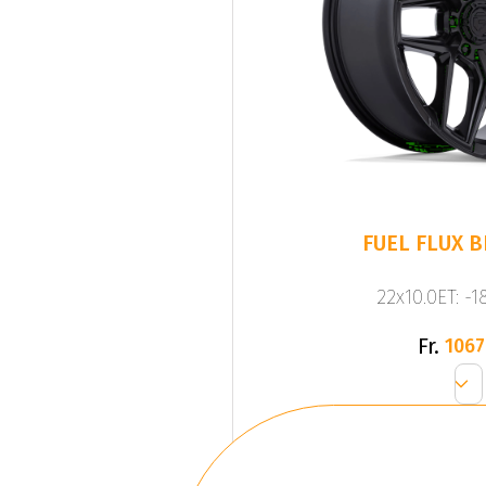
FUEL FLUX 
22x10.0ET: -
Fr.
1067