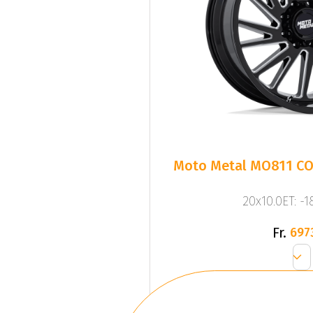
Moto Metal MO811 C
20x10.0ET: -
Fr.
697