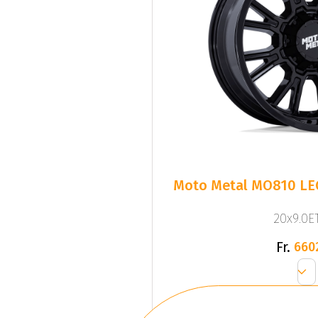
Moto Metal MO810 LE
20x9.0ET
Fr.
660