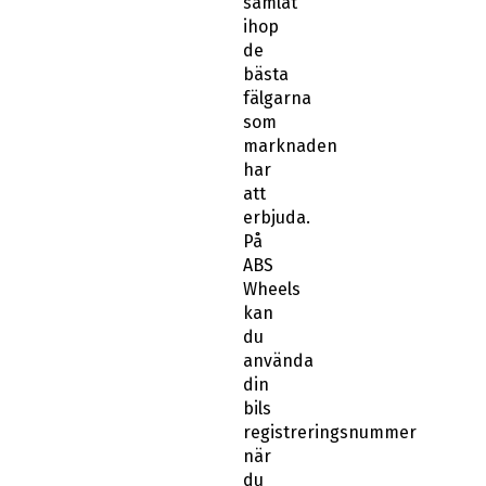
samlat
ihop
de
bästa
fälgarna
som
marknaden
har
att
erbjuda.
På
ABS
Wheels
kan
du
använda
din
bils
registreringsnummer
när
du