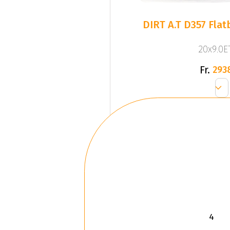
DIRT A.T D357 Flat
20x9.0ET
Fr.
293