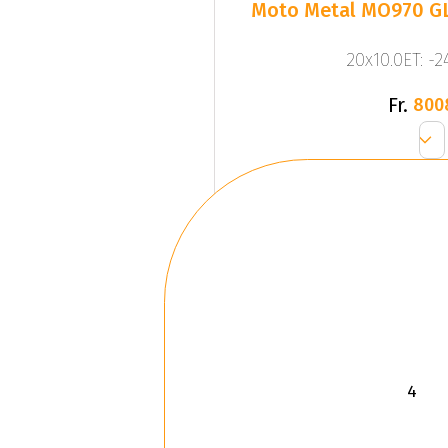
Moto Metal MO970 G
20x10.0ET: -
Fr.
800