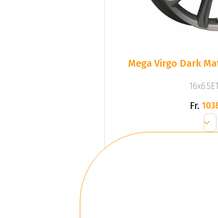
Mega Virgo Dark Mat
16x6.5ET
Fr.
103