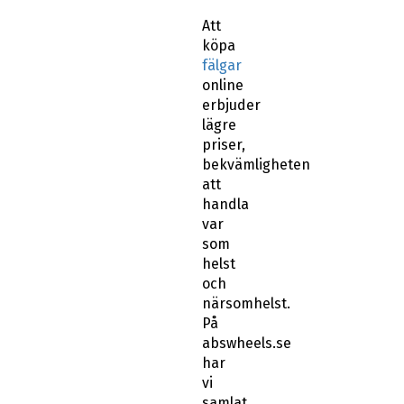
Att
köpa
fälgar
online
erbjuder
lägre
priser,
bekvämligheten
att
handla
var
som
helst
och
närsomhelst.
På
abswheels.se
har
vi
samlat