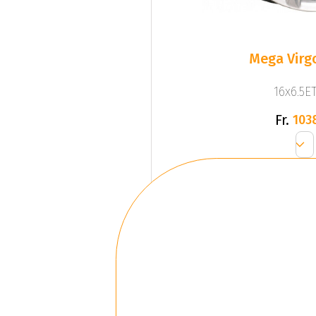
Mega Virgo
16x6.5ET
Fr.
103