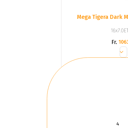
Mega Tigera Dark M
16x7.0ET
Fr.
106