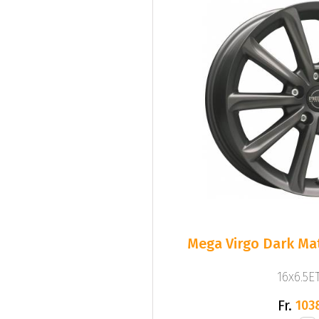
Mega Virgo Dark Mat
16x6.5ET
Fr.
103