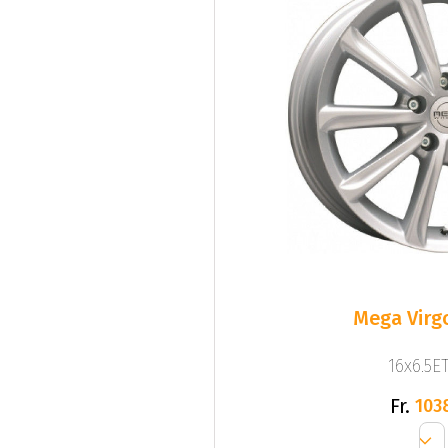
Mega Virgo
16x6.5ET
Fr.
103