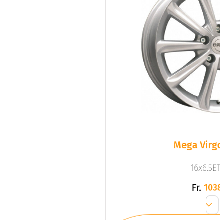
Mega Virgo
16x6.5ET
Fr.
103