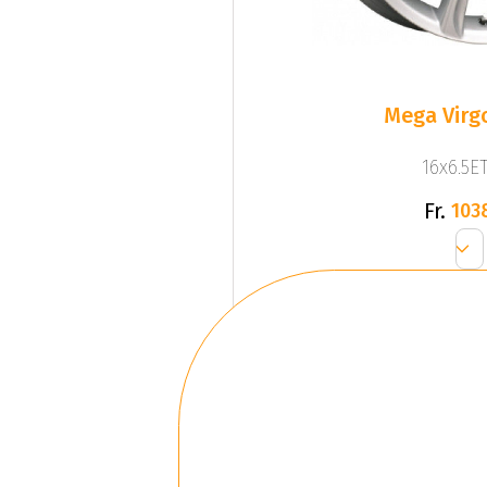
Mega Virgo
16x6.5ET
Fr.
103