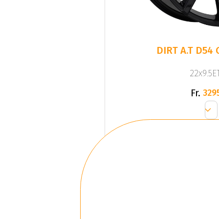
DIRT A.T D54 
22x9.5ET
Fr.
329