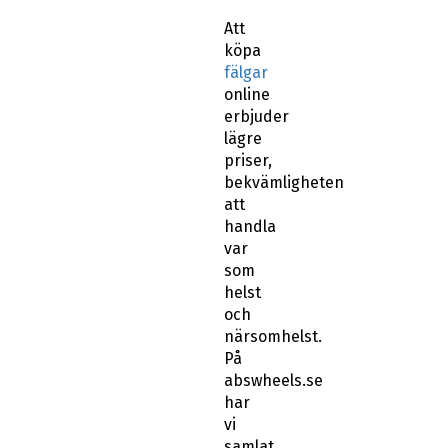
Att
köpa
fälgar
online
erbjuder
lägre
priser,
bekvämligheten
att
handla
var
som
helst
och
närsomhelst.
På
abswheels.se
har
vi
samlat