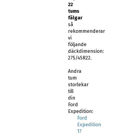
22
tums
fälgar
så
rekommenderar
vi
följande
däckdimension:
275/45R22.
Andra
tum
storlekar
till
din
Ford
Expedition:
Ford
Expedition
17