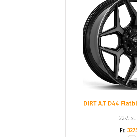
DIRT A.T D44 Flatb
22x9.5ET
Fr.
327