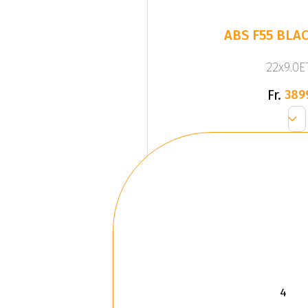
ABS F55 BLAC
22x9.0ET
Fr.
389