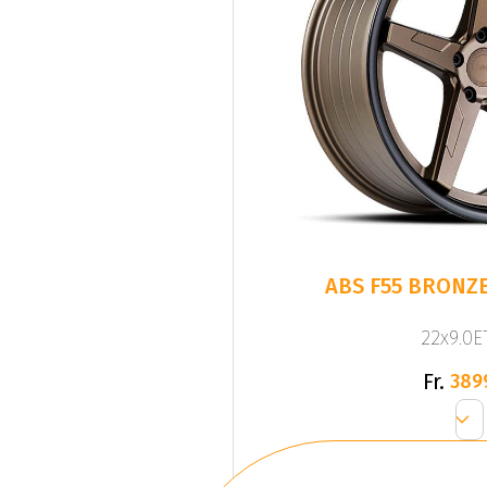
ABS F55 BRONZE
22x9.0ET
Fr.
389