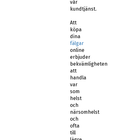
vår
kundtjänst.
Att
köpa
dina
fälgar
online
erbjuder
bekvämligheten
att
handla
var
som
helst
och
närsomhelst
och
ofta
till
lägre