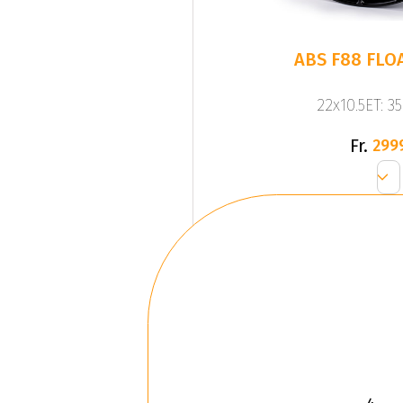
ABS F88 FLO
22x10.5ET: 3
Fr.
299