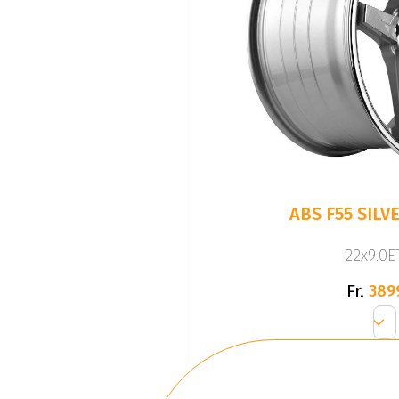
ABS F55 SILVE
22x9.0ET
Fr.
389