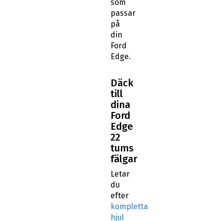
som
passar
på
din
Ford
Edge.
Däck
till
dina
Ford
Edge
22
tums
fälgar
Letar
du
efter
kompletta
hjul