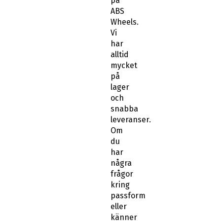
på
ABS
Wheels.
Vi
har
alltid
mycket
på
lager
och
snabba
leveranser.
Om
du
har
några
frågor
kring
passform
eller
känner