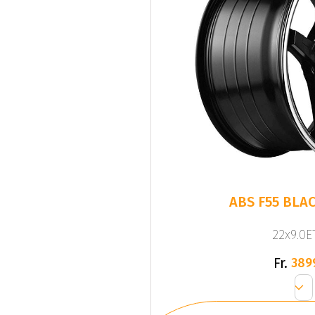
ABS F55 BLAC
22x9.0ET
Fr.
389