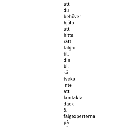
att
du
behöver
hjälp
att
hitta
rätt
fälgar
till
din
bil
så
tveka
inte
att
kontakta
däck
&
fälgexperterna
på