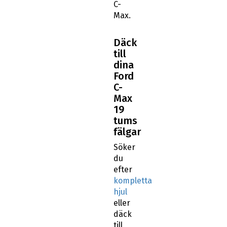
C-
Max.
Däck
till
dina
Ford
C-
Max
19
tums
fälgar
Söker
du
efter
kompletta
hjul
eller
däck
till