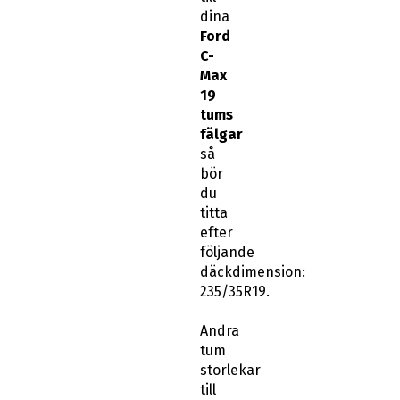
dina
Ford
C-
Max
19
tums
fälgar
så
bör
du
titta
efter
följande
däckdimension:
235/35R19.
Andra
tum
storlekar
till