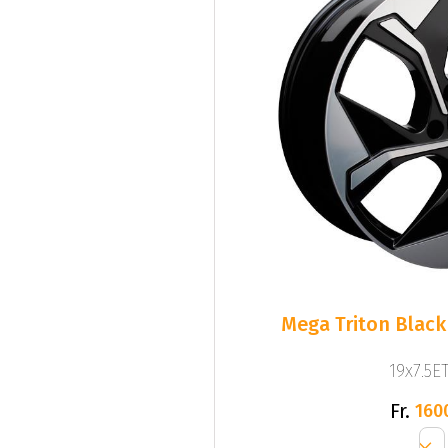
Mega Triton Black
19x7.5ET
Fr.
160