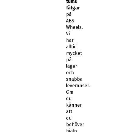
tums
fälgar
på
ABS
Wheels.
Vi
har
alltid
mycket
på
lager
och
snabba
leveranser.
Om
du
känner
att
du
behöver
hjälp