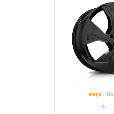
Mega Trito
19x8.5ET