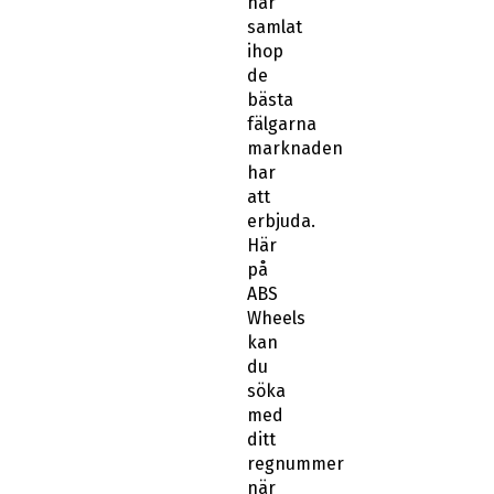
har
samlat
ihop
de
bästa
fälgarna
marknaden
har
att
erbjuda.
Här
på
ABS
Wheels
kan
du
söka
med
ditt
regnummer
när