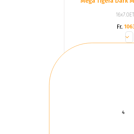
Mega Tigera Dark M
16x7.0ET
Fr.
106