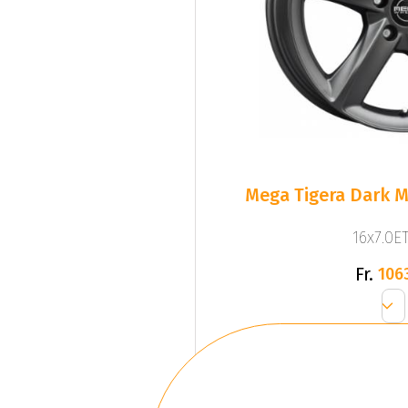
Mega Tigera Dark M
16x7.0ET
Fr.
106