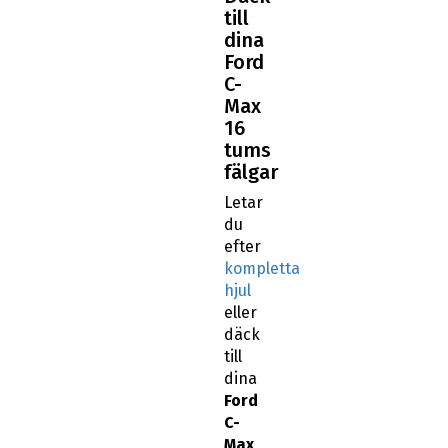
till
dina
Ford
C-
Max
16
tums
fälgar
Letar
du
efter
kompletta
hjul
eller
däck
till
dina
Ford
C-
Max