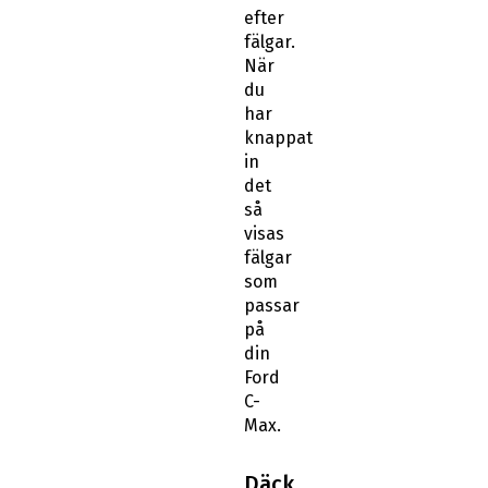
efter
fälgar.
När
du
har
knappat
in
det
så
visas
fälgar
som
passar
på
din
Ford
C-
Max.
Däck