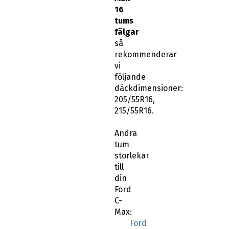
16
tums
fälgar
så
rekommenderar
vi
följande
däckdimensioner:
205/55R16,
215/55R16.
Andra
tum
storlekar
till
din
Ford
C-
Max:
Ford