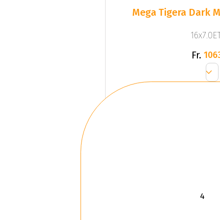
Mega Tigera Dark M
16x7.0ET
Fr.
106