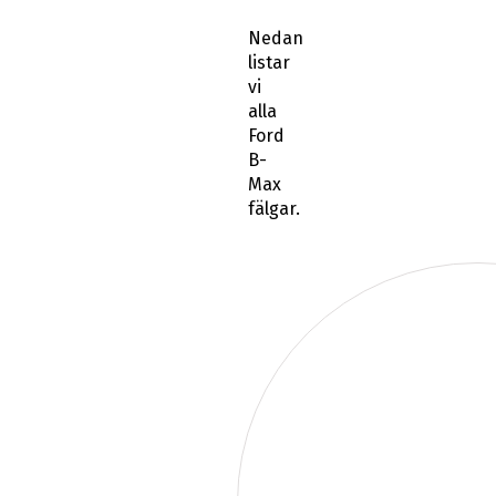
Nedan
listar
vi
alla
Ford
B-
Max
fälgar.