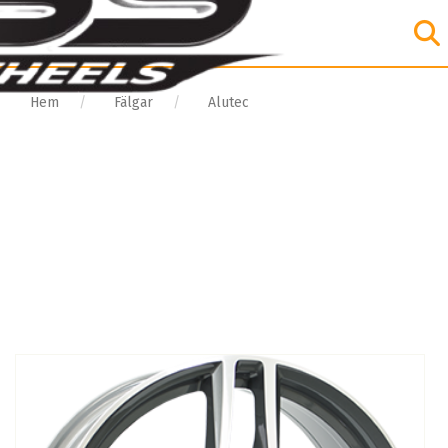
Hem
Fälgar
Alutec