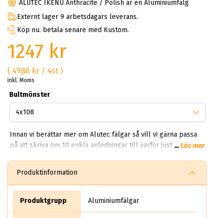
ALUTEC IKENU Anthracite / Polish är en Aluminiumfälg
Externt lager 9 arbetsdagars leverans.
Köp nu. betala senare med Kustom.
1247 kr
( 4988 kr / 4st )
inkl. Moms
Bultmönster
Innan vi berättar mer om Alutec fälgar så vill vi gärna passa
på att skriva om 10 enkla anledningar till varför just du ska
...
Läs mer
handla Alutec fälgar av oss. Först kommer vi dock att berätta
mer om företaget och dess ursprung för att du på bästa sett
Produktinformation
ska förstå och inse vilka bra fälgar de tillverkar. Alutec
Startade år 1996 och blev snabbt ett populärt varumärke
bland fälgentusiaster och bilförare. Likt alla andra bolag i
Produktgrupp
Aluminiumfälgar
världen så startade Alutec med små medel, dock så