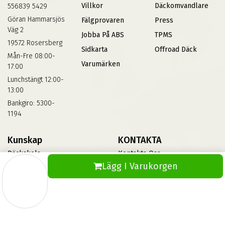
Villkor
Däckomvandlare
556839 5429
Göran Hammarsjös
Fälgprovaren
Press
Väg 2
Jobba På ABS
TPMS
19572 Rosersberg
Sidkarta
Offroad Däck
Mån-Fre 08:00-
Varumärken
17:00
Lunchstängt 12:00-
13:00
Bankgiro: 5300-
1194
Kunskap
KONTAKTA
Däckskola
Kontakta Oss
Lägg I Varukorgen
Blog
Vinterdäck
FAQs
Informationsbank Av Däck
Och Fälgar
ABS360