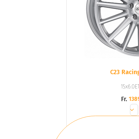
C23 Racing
15x6.0ET
Fr.
138