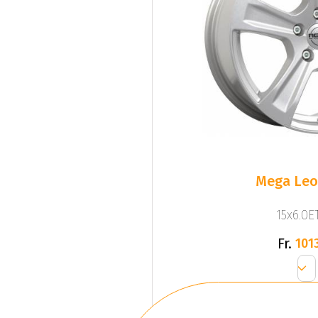
Mega Leo 
15x6.0ET
Fr.
1013