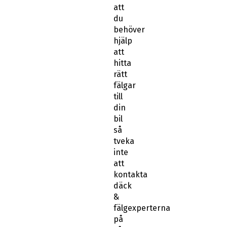
att
du
behöver
hjälp
att
hitta
rätt
fälgar
till
din
bil
så
tveka
inte
att
kontakta
däck
&
fälgexperterna
på