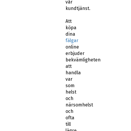
vår
kundtjänst.
Att
köpa
dina
fälgar
online
erbjuder
bekvämligheten
att
handla
var
som
helst
och
närsomhelst
och
ofta
till
lägre