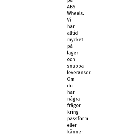
på
ABS
Wheels.
Vi
har
alltid
mycket
på
lager
och
snabba
leveranser.
Om
du
har
några
frågor
kring
passform
eller
känner