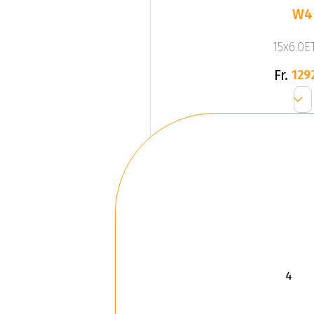
W4
15x6.0ET
Fr.
129