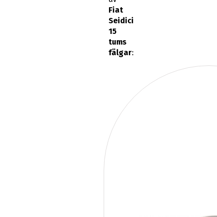
Fiat
Seidici
15
tums
fälgar
: