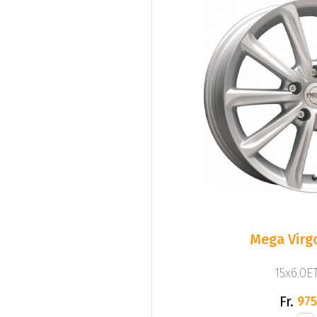
Mega Virgo
15x6.0ET
Fr.
975