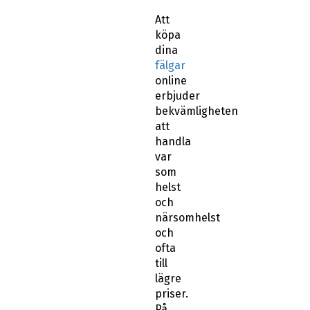
Att
köpa
dina
fälgar
online
erbjuder
bekvämligheten
att
handla
var
som
helst
och
närsomhelst
och
ofta
till
lägre
priser.
På