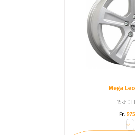
Mega Leo 
15x6.0ET
Fr.
975