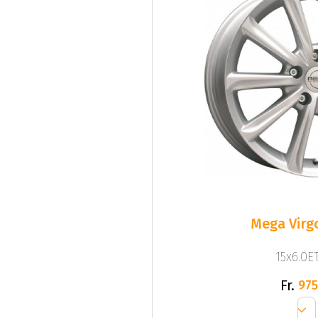
Mega Virgo
15x6.0ET
Fr.
975