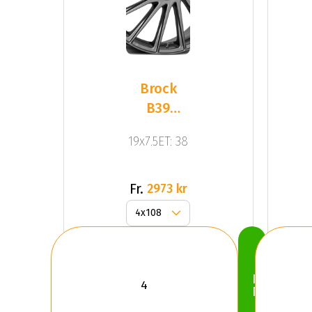
Brock
B39
Himalaya
19x7.5ET: 38
Grey Matt
Fr.
2973 kr
Köp
Nu