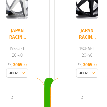
JAPAN
JAPAN
RACING
RACING
JR20
JR20
19x8.5ET:
19x8.5ET:
Silver
Black
20-40
20-40
Fr.
Fr.
3065 kr
3065 kr
Köp
Nu