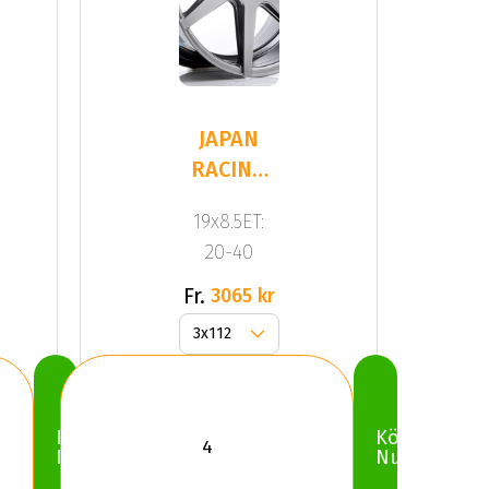
JAPAN
RACING
JR20
19x8.5ET:
Hyper
20-40
Black
Fr.
3065 kr
Köp
Köp
Nu
Nu