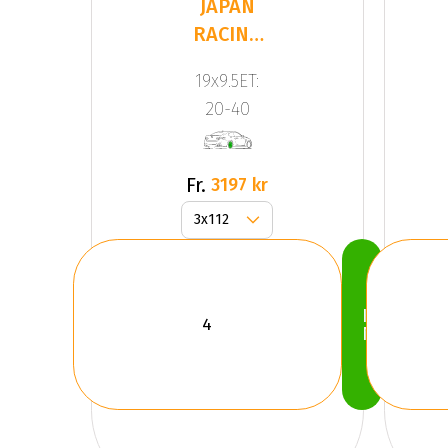
JAPAN
RACING
JR20
19x9.5ET:
Silver
20-40
Fr.
3197 kr
Köp
Nu