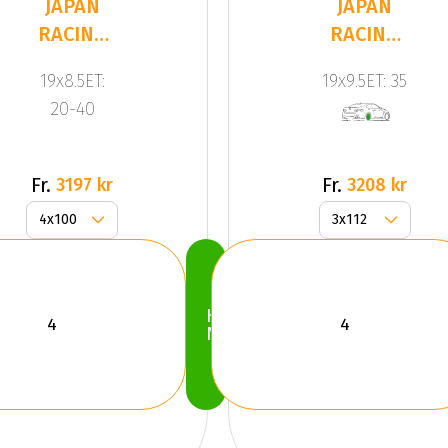
JAPAN
JAPAN
RACING
RACING
JR15
JR9 Silver
19x8.5ET:
19x9.5ET: 35
Silver
20-40
Fr.
Fr.
3197 kr
3208 kr
Köp
Nu