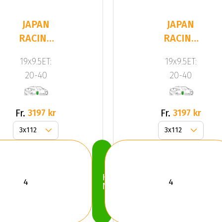
JAPAN
JAPAN
RACING
RACING
JR20
JR20
19x9.5ET:
19x9.5ET:
Hyper
Bronze
20-40
20-40
Black
Fr.
Fr.
3197 kr
3197 kr
Köp
Nu