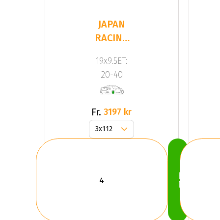
JAPAN
RACING
JR20
19x9.5ET:
Black
20-40
Fr.
3197 kr
Köp
Nu