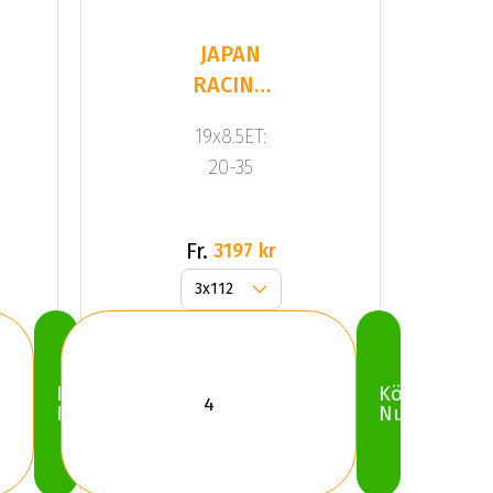
JAPAN
RACING
JR10 Gold
19x8.5ET:
20-35
Fr.
3197 kr
Köp
Köp
Nu
Nu