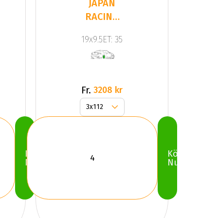
JAPAN
RACING
JR9 Silver
19x9.5ET: 35
Fr.
3208 kr
Köp
Köp
Nu
Nu