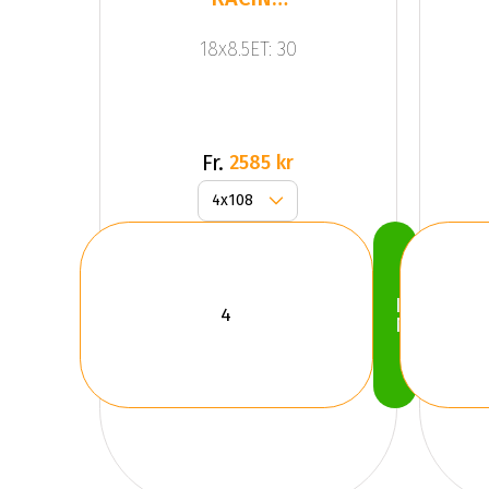
JR11
18x8.5ET: 30
Black
Fr.
2585 kr
Köp
Nu