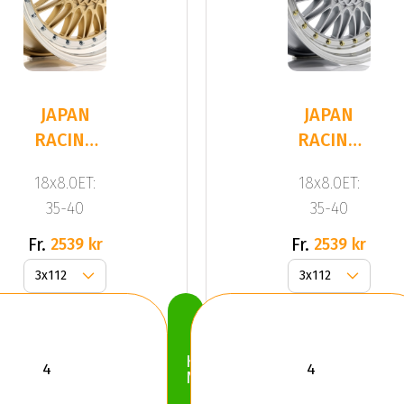
JAPAN
JAPAN
RACING
RACING
JR9 Gold
JR9 Silver
18x8.0ET:
18x8.0ET:
35-40
35-40
Fr.
Fr.
2539 kr
2539 kr
Köp
Nu