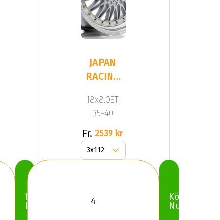
JAPAN
RACING
JR9 Silver
18x8.0ET:
35-40
Fr.
2539 kr
Köp
Köp
Nu
Nu