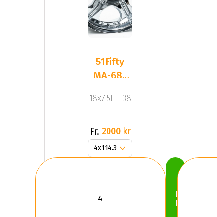
51Fifty
MA-681
18x7.5
18x7.5ET: 38
Chrome
Fr.
2000 kr
Köp
Nu