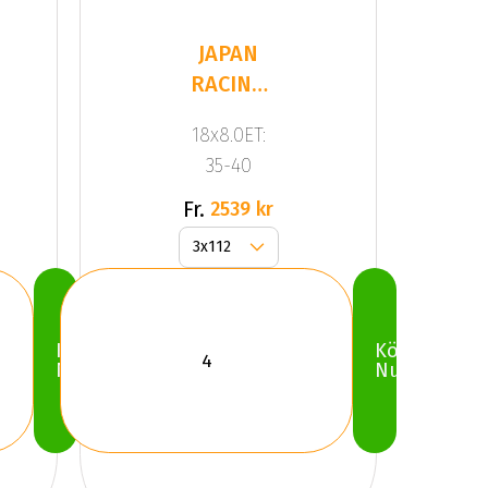
JAPAN
RACING
JR9 Black
18x8.0ET:
35-40
Fr.
2539 kr
Köp
Köp
Nu
Nu