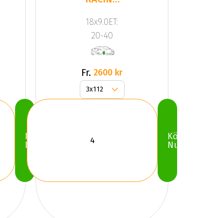
JR9 Black
18x9.0ET:
20-40
Fr.
2600 kr
Köp
Köp
Nu
Nu