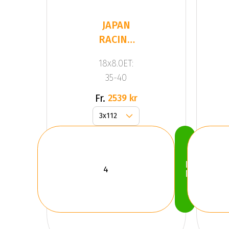
JAPAN
RACING
JR9 Black
18x8.0ET:
35-40
Fr.
2539 kr
Köp
Nu