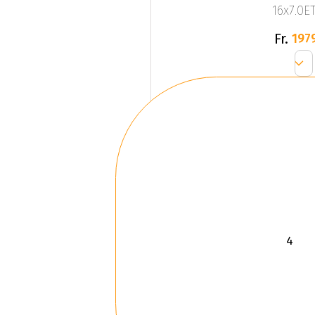
16x7.0ET
Fr.
197