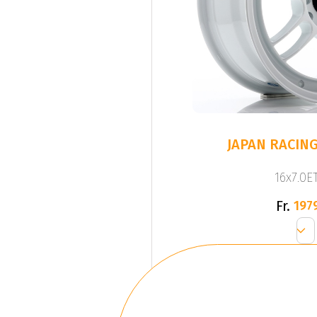
JAPAN RACING
16x7.0ET
Fr.
197