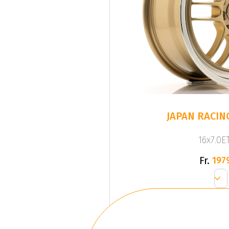
JAPAN RACING
16x7.0ET
Fr.
197