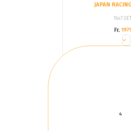
JAPAN RACING
16x7.0ET
Fr.
197