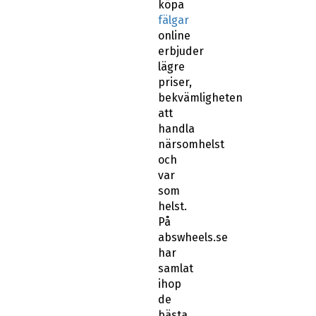
köpa
fälgar
online
erbjuder
lägre
priser,
bekvämligheten
att
handla
närsomhelst
och
var
som
helst.
På
abswheels.se
har
samlat
ihop
de
bästa