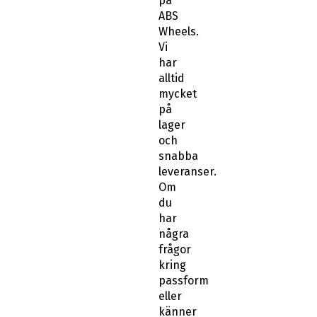
på
ABS
Wheels.
Vi
har
alltid
mycket
på
lager
och
snabba
leveranser.
Om
du
har
några
frågor
kring
passform
eller
känner