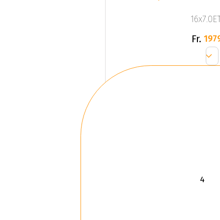
16x7.0ET
Fr.
197