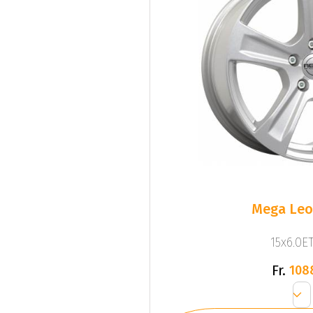
Mega Leo 
15x6.0ET
Fr.
108