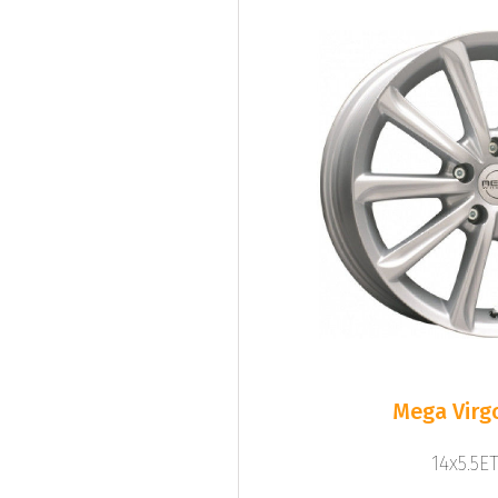
Mega Virgo
14x5.5ET