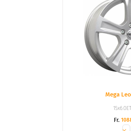
Mega Leo 
15x6.0ET
Fr.
108