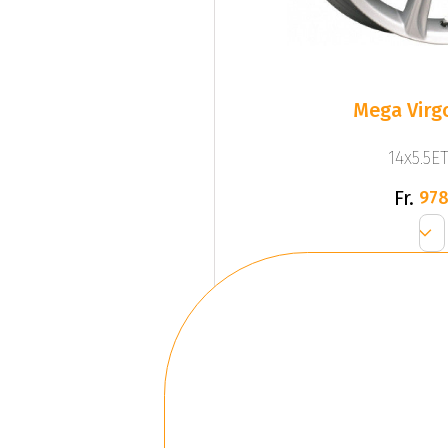
Mega Virgo
14x5.5ET
Fr.
978