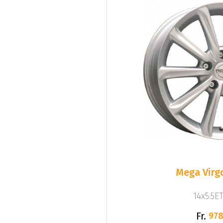
Mega Virgo
14x5.5ET
Fr.
978