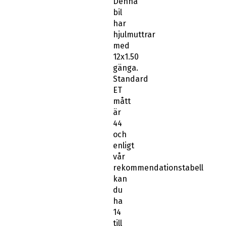
Denna
bil
har
hjulmuttrar
med
12x1.50
gänga.
Standard
ET
mått
är
44
och
enligt
vår
rekommendationstabell
kan
du
ha
14
till