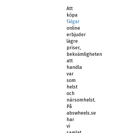
Att
köpa
fälgar
online
erbjuder
lägre
priser,
bekvämligheten
att
handla
var
som
helst
och
närsomhelst.
På
abswheels.se
har
vi
samlat