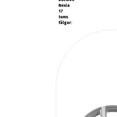
Nexia
17
tums
fälgar
: