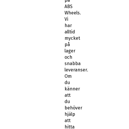
på
ABS
Wheels.
Vi
har
alltid
mycket
på
lager
och
snabba
leveranser.
Om
du
känner
att
du
behöver
hjälp
att
hitta