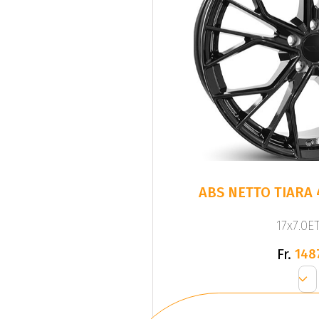
ABS NETTO TIARA 
17x7.0ET
Fr.
148