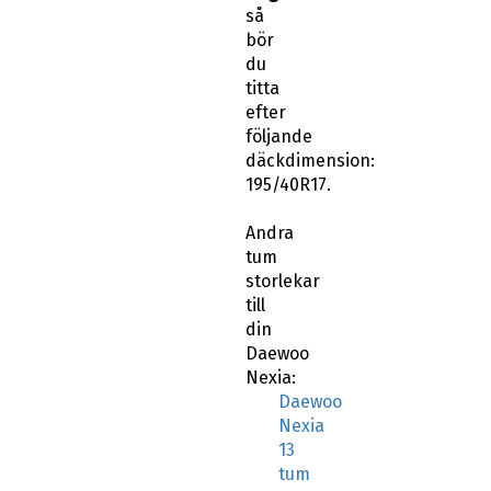
så
bör
du
titta
efter
följande
däckdimension:
195/40R17.
Andra
tum
storlekar
till
din
Daewoo
Nexia:
Daewoo
Nexia
13
tum