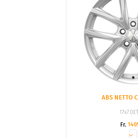
ABS NETTO C
17x7.0ET
Fr.
140