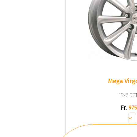
Mega Virgo
15x6.0ET
Fr.
975