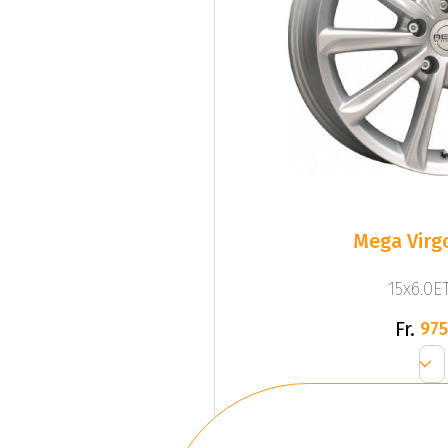
Mega Virgo
15x6.0ET
Fr.
975