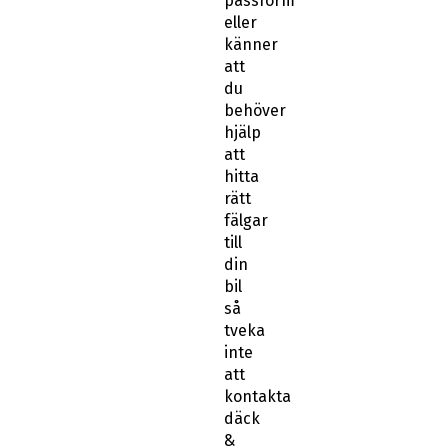
passform
eller
känner
att
du
behöver
hjälp
att
hitta
rätt
fälgar
till
din
bil
så
tveka
inte
att
kontakta
däck
&