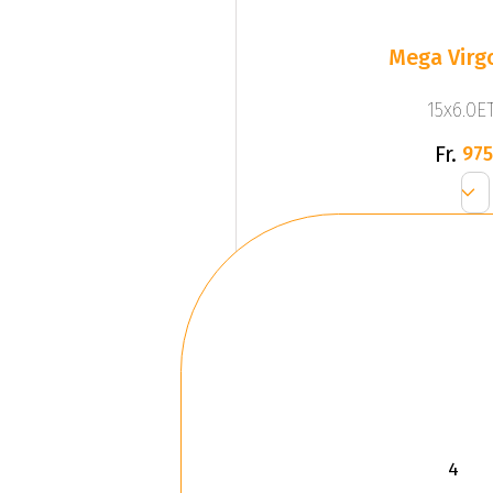
Mega Virgo
15x6.0ET
Fr.
975