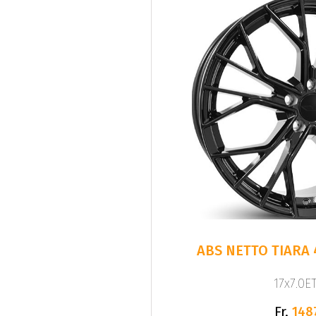
ABS NETTO TIARA 
17x7.0ET
Fr.
148