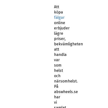
Att
köpa
fälgar
online
erbjuder
lägre
priser,
bekvämligheten
att
handla
var
som
helst
och
närsomhelst.
På
abswheels.se
har
vi
samlat