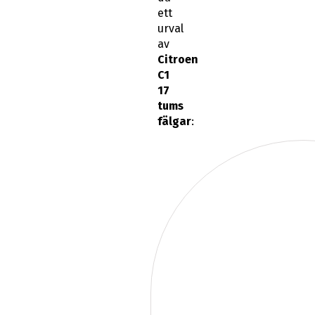
ett
urval
av
Citroen
C1
17
tums
fälgar
: