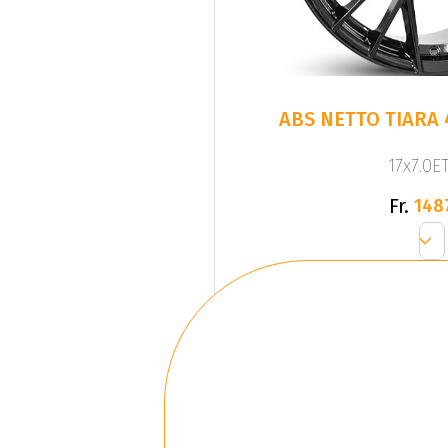
ABS NETTO TIARA 
17x7.0ET
Fr.
148