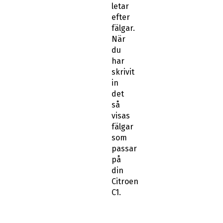
letar
efter
fälgar.
När
du
har
skrivit
in
det
så
visas
fälgar
som
passar
på
din
Citroen
C1.