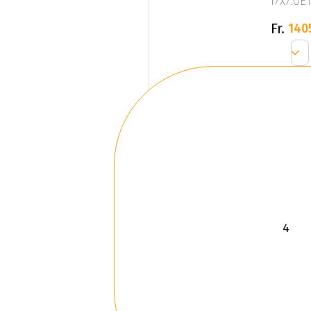
17x7.0ET
Fr.
140