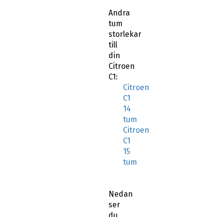
Andra
tum
storlekar
till
din
Citroen
C1:
Citroen
C1
14
tum
Citroen
C1
15
tum
Nedan
ser
du