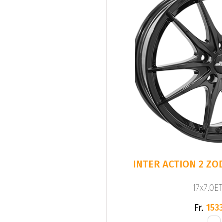
INTER ACTION 2 ZOD
17x7.0ET
Fr.
1533