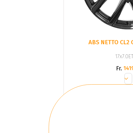
ABS NETTO CL2 
17x7.0ET
Fr.
141