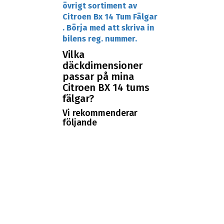
övrigt sortiment av
Citroen Bx 14 Tum Fälgar
. Börja med att skriva in
bilens reg. nummer.
Vilka
däckdimensioner
passar på mina
Citroen BX 14 tums
fälgar?
Vi rekommenderar
följande
däckdimension:
165/70R14.
Vart kan jag köpa
Citroen BX 14 tums
fälgar?
Här på ABS Wheels har
vi ett stort sortiment
av 14 tums fälgar till
Citroen BX. Vi har alltid