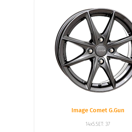
Image Comet G.Gun
14x5.5ET: 37