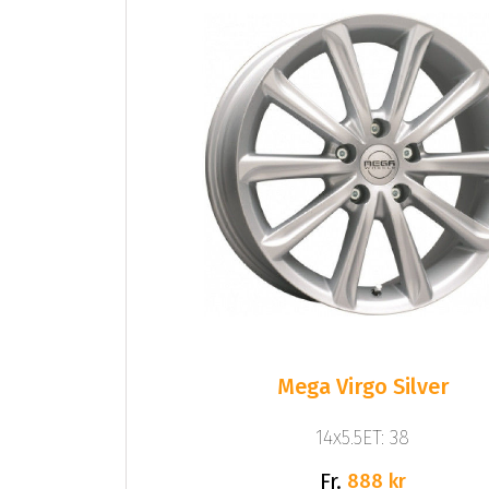
Mega Virgo Silver
14x5.5ET: 38
Fr.
888 kr