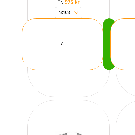
Fr.
975 kr
Köp
Nu