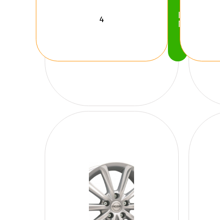
Köp
Nu