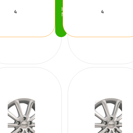
Köp
Nu