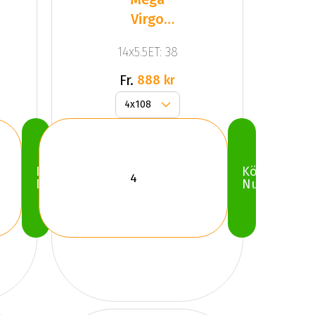
Virgo
Silver
14x5.5ET: 38
Fr.
888 kr
Köp
Köp
Nu
Nu