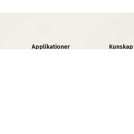
Applikationer
Kunskap
Däckväljare
Däckskola
Däckomvandlare
Blog
Press
FAQs
TPMS
Information
Fälgar
Offroad Däck
ABS360