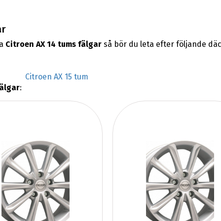
ar
na
Citroen AX 14 tums fälgar
så bör du leta efter följande d
Citroen AX 15 tum
fälgar
: