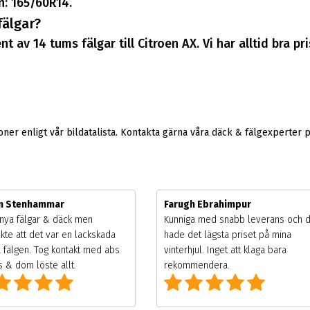
: 165/60R14.
fälgar?
t av 14 tums fälgar till Citroen AX. Vi har alltid bra p
er enligt vår bildatalista. Kontakta gärna våra däck & fälgexperter 
m Stenhammar
Farugh Ebrahimpur
nya fälgar & däck men
Kunniga med snabb leverans och 
kte att det var en lackskada
hade det lägsta priset på mina
 fälgen. Tog kontakt med abs
vinterhjul. Inget att klaga bara
 & dom löste allt.
rekommendera.