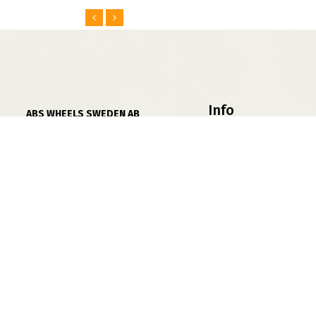
Info
ABS WHEELS SWEDEN AB
Betal / Finans
556839 5429
Göran Hammarsjös Väg 2
Villkor
19572 Rosersberg
Fälgprovaren
Mån-Fre 08:00-17:00
Jobba På ABS
Lunchstängt 12:00-13:00
Sidkarta
Bankgiro: 5300-1194
Varumärken