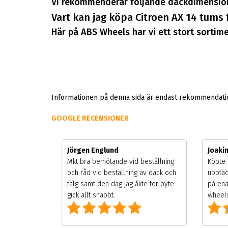
Vi rekommenderar följande däckdimension
Vart kan jag köpa Citroen AX 14 tums 
Här på ABS Wheels har vi ett stort sortimen
Informationen på denna sida är endast rekommendation
GOOGLE RECENSIONER
Jörgen Englund
Joaki
gsäsongen.
Mkt bra bemötande vid beställning
Köpte 
ning men
och råd vid beställning av däck och
upptäc
 väldigt
fälg samt den dag jag åkte för byte
på ena
g som alla
gick allt snabbt.
wheels