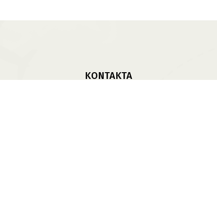
KONTAKTA
Kontakta Oss
Vinterdäck
sbank Av Däck Och