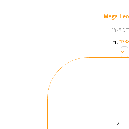
Mega Leo 
18x8.0ET
Fr.
133