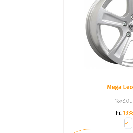
Mega Leo 
18x8.0ET
Fr.
133