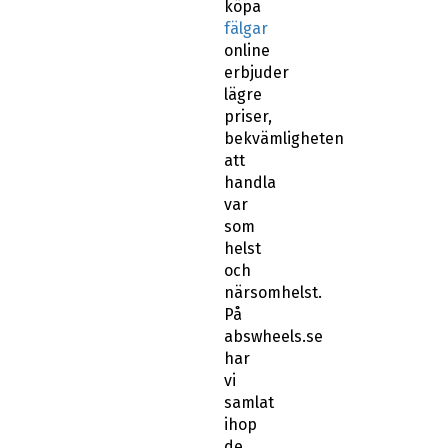
köpa
fälgar
online
erbjuder
lägre
priser,
bekvämligheten
att
handla
var
som
helst
och
närsomhelst.
På
abswheels.se
har
vi
samlat
ihop
de