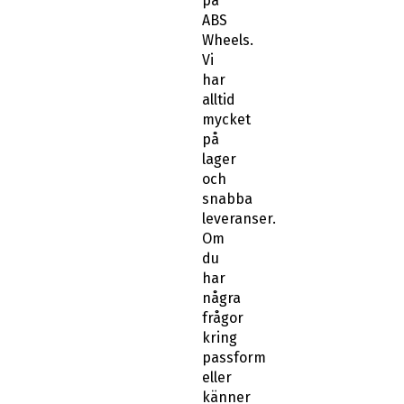
på
ABS
Wheels.
Vi
har
alltid
mycket
på
lager
och
snabba
leveranser.
Om
du
har
några
frågor
kring
passform
eller
känner