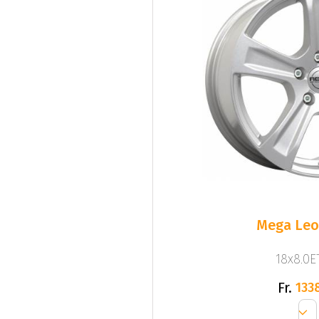
Mega Leo 
18x8.0ET
Fr.
133