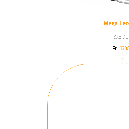
Mega Leo 
18x8.0ET
Fr.
133