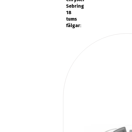
Sebring
18
tums
fälgar
: