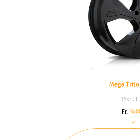
Mega Trito
18x7.0ET
Fr.
140