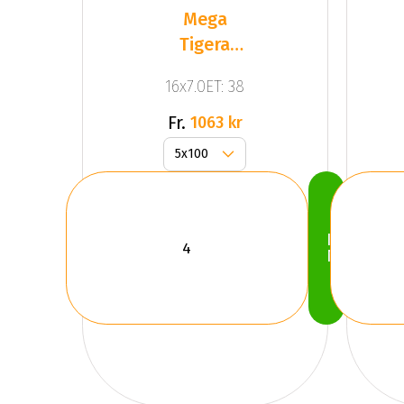
Mega
Tigera
Dark Mat
16x7.0ET: 38
Anthracite
Gr
Fr.
1063 kr
Köp
Nu