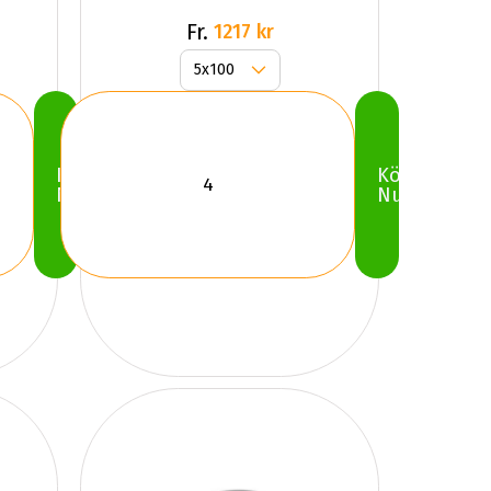
GLOSS
Fr.
1217 kr
Köp
Köp
Nu
Nu