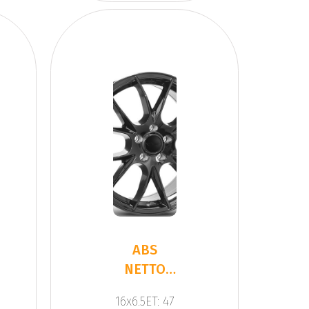
ABS
NETTO
KIRA
16x6.5ET: 47
BLACK