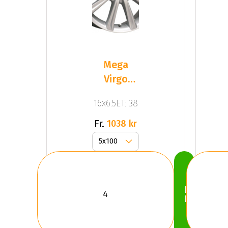
Mega
Virgo
Silver
16x6.5ET: 38
Fr.
1038 kr
Köp
Nu