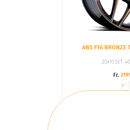
ABS F16 BRONZE T
20x10.5ET: 4
Fr.
219