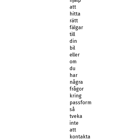
hjälp
att
hitta
rätt
fälgar
till
din
bil
eller
om
du
har
några
frågor
kring
passform
så
tveka
inte
att
kontakta