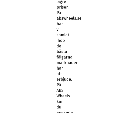
lägre
priser.
På
abswheels.se
har
vi
samlat
ihop
de
bästa
fälgarna
marknaden
har
att
erbjuda.
På
ABS
Wheels
kan
du
använda