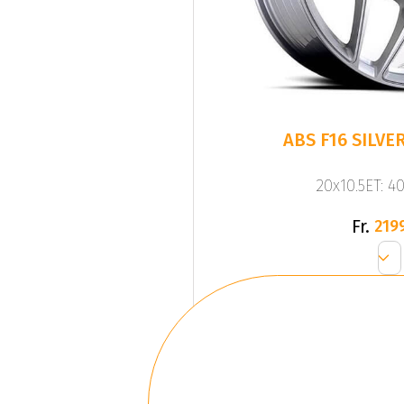
20x10.5ET: 4
Fr.
219