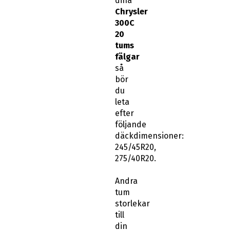
dina
Chrysler
300C
20
tums
fälgar
så
bör
du
leta
efter
följande
däckdimensioner:
245/45R20,
275/40R20.
Andra
tum
storlekar
till
din