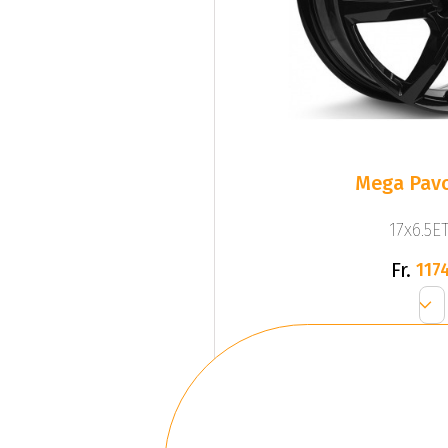
Mega Pavo
17x6.5ET
Fr.
1174