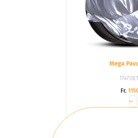
Mega Pavo
17x7.0ET
Fr.
1150