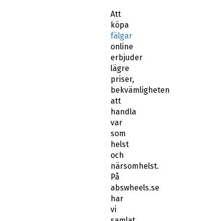
Att
köpa
fälgar
online
erbjuder
lägre
priser,
bekvämligheten
att
handla
var
som
helst
och
närsomhelst.
På
abswheels.se
har
vi
samlat