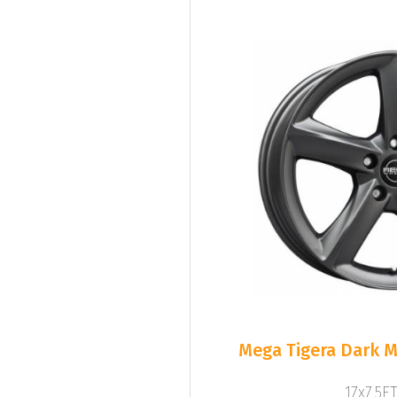
Mega Tigera Dark M
17x7.5ET