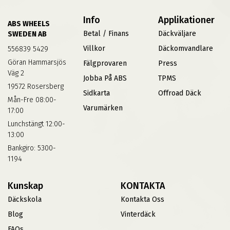
Info
Applikationer
ABS WHEELS
Betal / Finans
Däckväljare
SWEDEN AB
Villkor
Däckomvandlare
556839 5429
Göran Hammarsjös
Fälgprovaren
Press
Väg 2
Jobba På ABS
TPMS
19572 Rosersberg
Sidkarta
Offroad Däck
Mån-Fre 08:00-
Varumärken
17:00
Lunchstängt 12:00-
13:00
Bankgiro: 5300-
1194
Kunskap
KONTAKTA
Däckskola
Kontakta Oss
Blog
Vinterdäck
FAQs