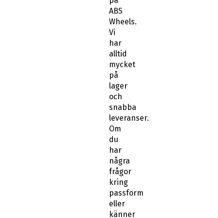
på
ABS
Wheels.
Vi
har
alltid
mycket
på
lager
och
snabba
leveranser.
Om
du
har
några
frågor
kring
passform
eller
känner