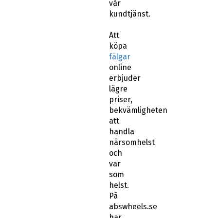
vår
kundtjänst.
Att
köpa
fälgar
online
erbjuder
lägre
priser,
bekvämligheten
att
handla
närsomhelst
och
var
som
helst.
På
abswheels.se
har