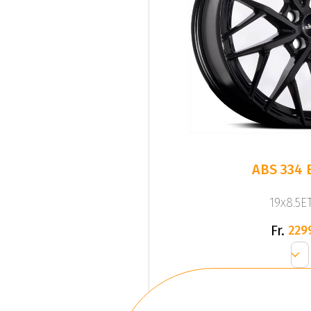
ABS 334 
19x8.5ET
Fr.
229