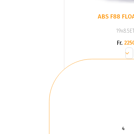
ABS F88 FLO
19x8.5ET
Fr.
225