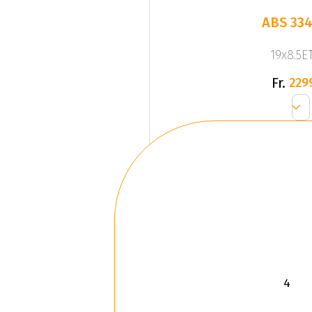
ABS 334
19x8.5ET
Fr.
229