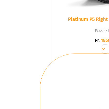
Platinum P5 Right 
19x8.5ET
Fr.
185