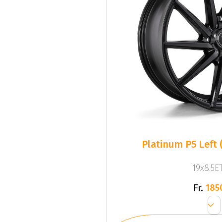
Platinum P5 Left 
19x8.5ET
Fr.
185