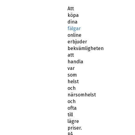
Att
köpa
dina
fälgar
online
erbjuder
bekvämligheten
att
handla
var
som
helst
och
närsomhelst
och
ofta
till
lägre
priser.
På