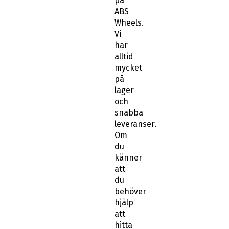
på
ABS
Wheels.
Vi
har
alltid
mycket
på
lager
och
snabba
leveranser.
Om
du
känner
att
du
behöver
hjälp
att
hitta