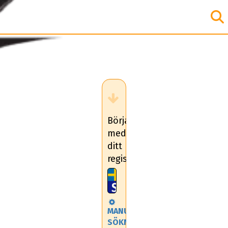
Börja
med
ditt
registreringsnummer
MANUELL
SÖKNING