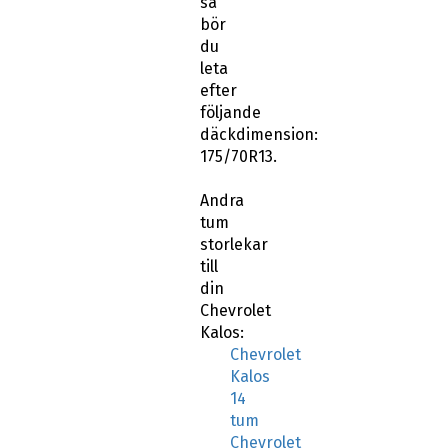
så
bör
du
leta
efter
följande
däckdimension:
175/70R13.
Andra
tum
storlekar
till
din
Chevrolet
Kalos:
Chevrolet
Kalos
14
tum
Chevrolet