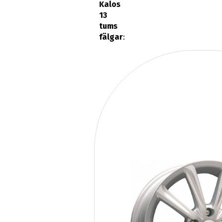
Kalos
13
tums
fälgar
: