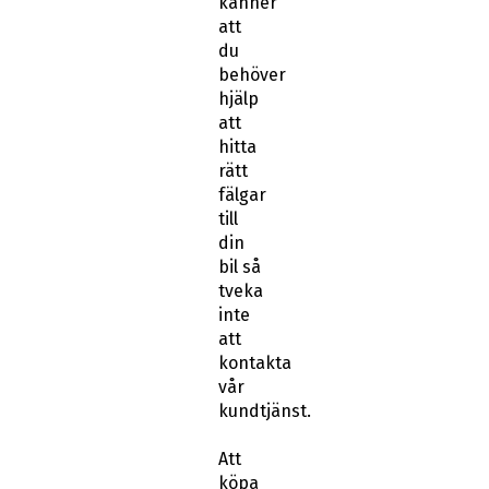
känner
att
du
behöver
hjälp
att
hitta
rätt
fälgar
till
din
bil så
tveka
inte
att
kontakta
vår
kundtjänst.
Att
köpa