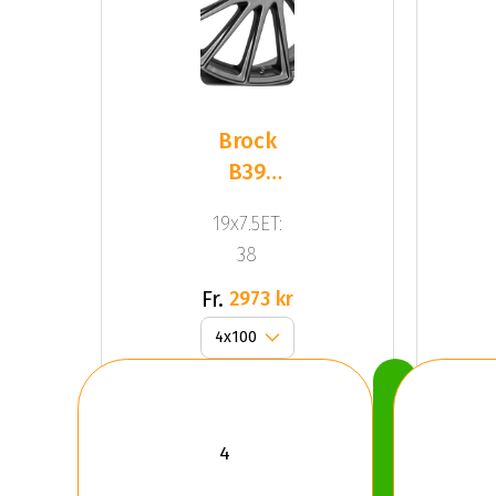
Brock
B39
Himalaya
19x7.5ET:
Grey
38
Matt
Fr.
2973 kr
Köp
Nu