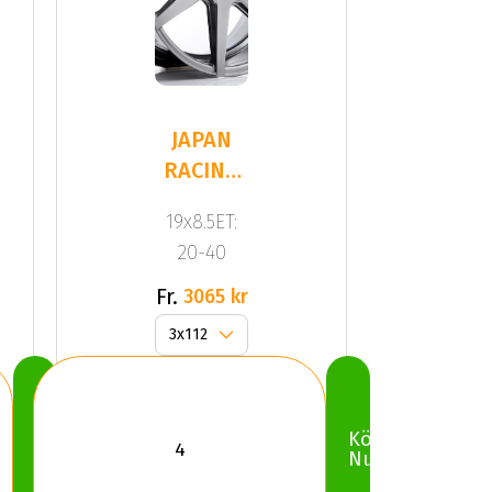
JAPAN
RACING
JR20
19x8.5ET:
Hyper
20-40
Black
Fr.
3065 kr
Köp
Köp
Nu
Nu