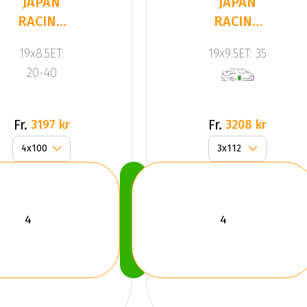
JAPAN
JAPAN
RACING
RACING
JR15
JR9
19x8.5ET:
19x9.5ET: 35
Silver
Silver
20-40
Fr.
Fr.
3197 kr
3208 kr
Köp
Nu