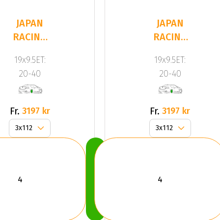
JAPAN
JAPAN
RACING
RACING
JR20
JR20
19x9.5ET:
19x9.5ET:
Hyper
Bronze
20-40
20-40
Black
Fr.
Fr.
3197 kr
3197 kr
Köp
Nu