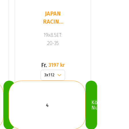
JAPAN
RACING
JR10
19x8.5ET:
Gold
20-35
Fr.
3197 kr
Köp
Köp
Nu
Nu