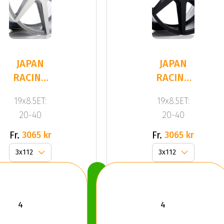
JAPAN
JAPAN
RACING
RACING
JR20
JR20
19x8.5ET:
19x8.5ET:
Silver
Black
20-40
20-40
Fr.
Fr.
3065 kr
3065 kr
Köp
Nu