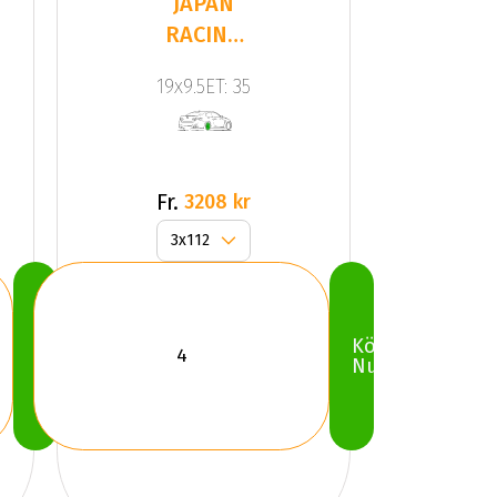
JAPAN
RACING
JR9
19x9.5ET: 35
Silver
Fr.
3208 kr
Köp
Köp
Nu
Nu