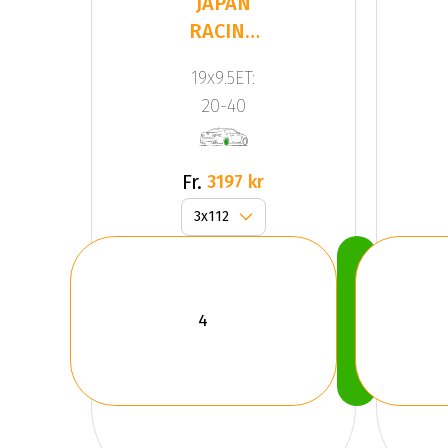
JAPAN
RACING
JR20
19x9.5ET:
Silver
20-40
Fr.
3197 kr
Köp
Nu