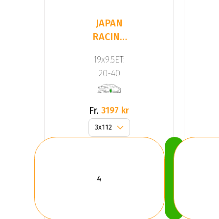
JAPAN
RACING
JR20
19x9.5ET:
Black
20-40
Fr.
3197 kr
Köp
Nu