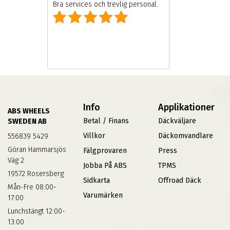
Bra services och trevlig personal.
Info
Applikationer
ABS WHEELS
Betal / Finans
Däckväljare
SWEDEN AB
Villkor
Däckomvandlare
556839 5429
Göran Hammarsjös
Fälgprovaren
Press
Väg 2
Jobba På ABS
TPMS
19572 Rosersberg
Sidkarta
Offroad Däck
Mån-Fre 08:00-
Varumärken
17:00
Lunchstängt 12:00-
13:00