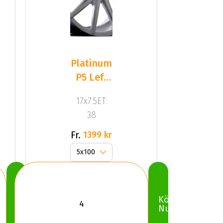
Platinum
P5 Left
(UJ)
17x7.5ET:
Silver
38
Fr.
1399 kr
Köp
Köp
Nu
Nu