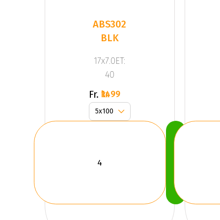
ABS302
BLK
17x7.0ET:
40
Fr.
1499 kr
Köp
Nu