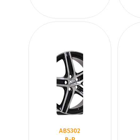
ABS302
B-P