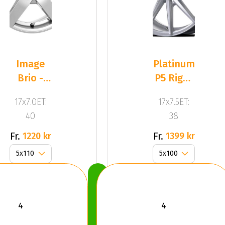
Image
Platinum
Brio -
P5 Right
AVM
(DJ)
17x7.0ET:
17x7.5ET:
Silver
40
38
Fr.
Fr.
1220 kr
1399 kr
Köp
Nu