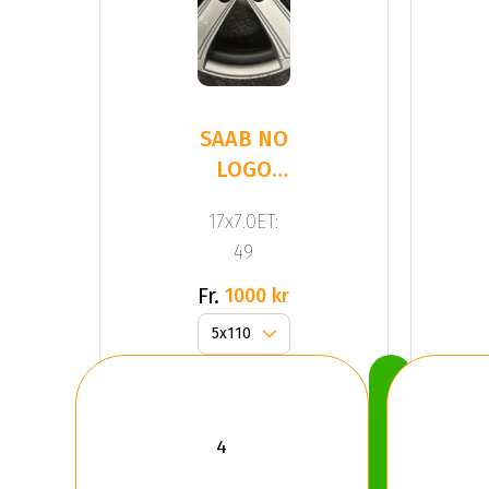
SAAB NO
LOGO
ORIGINAL
17x7.0ET:
FÄLG -
49
BEG
Fr.
1000 kr
Köp
Nu