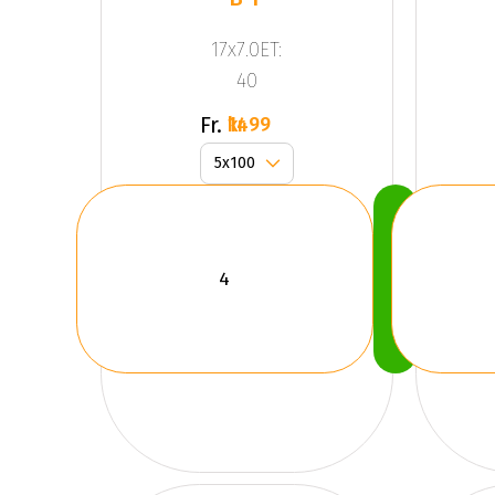
17x7.0ET:
40
Fr.
1499 kr
Köp
Nu