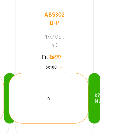
ABS302
B-P
17x7.0ET:
40
Fr.
1499 kr
Köp
Köp
Nu
Nu