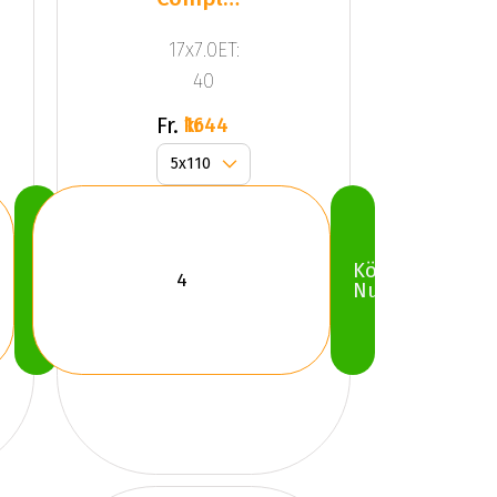
Black
17x7.0ET:
Gloss
40
Fr.
1644 kr
Köp
Köp
Nu
Nu