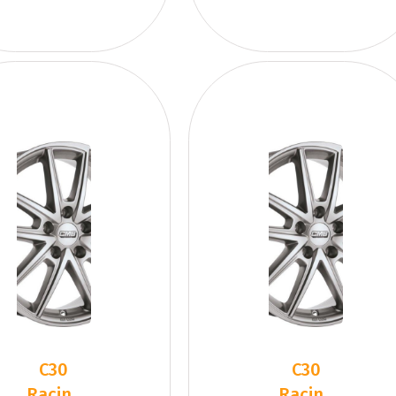
C30
C30
Racing
Racing