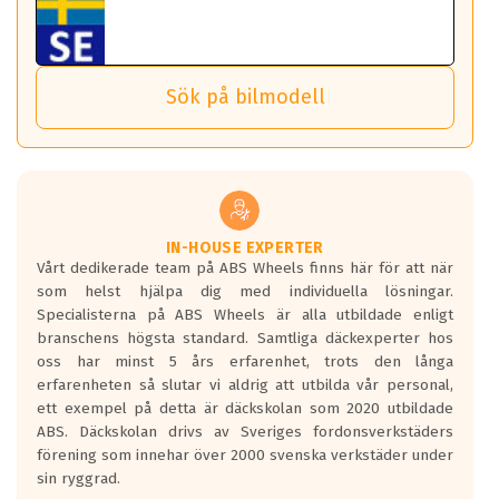
Brock RC36 Shiny Black
Tillbehören är av högsta kvalitet och är kompatibla med
ABS 360 gör det möjligt för dig att ta med fälgarna till din
behöver tänka på.
ABS Wheels fälgar.
ET: 43
nästa bil.
Sensorn sitter inne i hjulet och skickar signaler om lufttryck
3498 kr
Viktigt att Bult respektive mutter är av storlek (17mm hylsa
Det sparar dig tid och pengar.
och temperatur till din instrumentpanel.
) Hex 17.
Sök på bilmodell
*PCD står för pitch circle diameter / Bultmönster.
TPMS gör det enkelt att ha koll på att dina däck håller rätt
Genom att du anger ditt registreringsnummer kan vi matcha
tryck. Skulle du tappa tryck i något däck varnar TPMS dig
och garantera att tillbehören passar till 100%
om detta.
Viktigt att tänka på är att alltid använda en momentnyckel
TPMS står för Tyre Pressure Monitoring System och innebär
vid åtdragning av hjulbultarna.
helt kort att du som förare alltid ska ha koll på lufttrycket i
dina däck.
IN-HOUSE EXPERTER
Vårt dedikerade team på ABS Wheels finns här för att när
Samtliga ABS Wheels fälgar är kompatibla med TPMS
som helst hjälpa dig med individuella lösningar.
sensorer.
Specialisterna på ABS Wheels är alla utbildade enligt
branschens högsta standard. Samtliga däckexperter hos
oss har minst 5 års erfarenhet, trots den långa
erfarenheten så slutar vi aldrig att utbilda vår personal,
ett exempel på detta är däckskolan som 2020 utbildade
ABS. Däckskolan drivs av Sveriges fordonsverkstäders
förening som innehar över 2000 svenska verkstäder under
sin ryggrad.