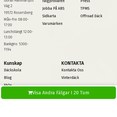
Göran Hammarsjös
Fälgprovaren
Press
Väg 2
Jobba På ABS
TPMS
19572 Rosersberg
Sidkarta
Offroad Däck
Mån-Fre 08:00-
Varumärken
17:00
Lunchstängt 12:00-
13:00
Bankgiro: 5300-
1194
Kunskap
KONTAKTA
Däckskola
Kontakta Oss
Blog
Vinterdäck
FAQs
Visa Andra Fälgar I 20 Tum
Informationsbank Av Däck
Och Fälgar
ABS360