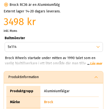
Brock RC36 är en Aluminiumfälg
Externt lager 14-20 dagars leverans.
3498 kr
inkl. Moms
Bultmönster
Brock Wheels startade under mitten av 1990 talet som en
vanlig hjultillverkare i ett litet område där man tillverkade
...
Läs mer
vanliga fälgar för sedaner. Idag har Brock en produktion som
träcker sig över 850,000 fälgar per dag. Kan du tänka dig
Produktinformation
850,000 brock fälgar per dag? Helt sjukt!? Första gången vi
fick veta det här vart experterna på ABS Wheels chockade.
Det säljer rent teoretiskt mer än 10 miljoner aluminiumhjul
Produktgrupp
Aluminiumfälgar
per år.
Märke
Brock