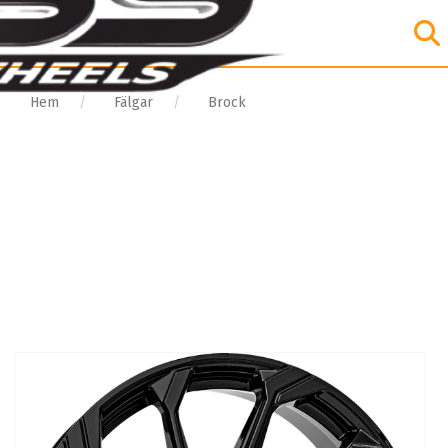
Hem
Fälgar
Brock