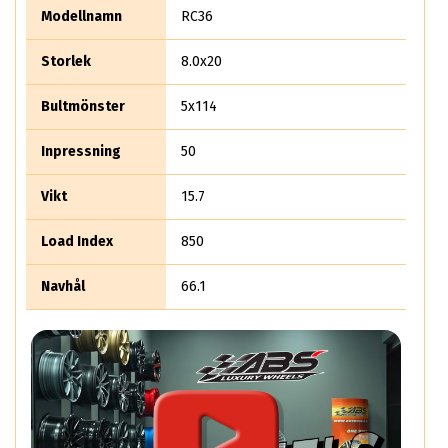
Modellnamn
RC36
Storlek
8.0x20
Bultmönster
5x114
Inpressning
50
Vikt
15.7
Load Index
850
Navhål
66.1