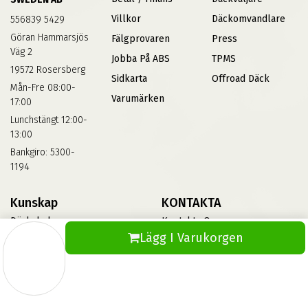
Villkor
Däckomvandlare
556839 5429
Göran Hammarsjös
Fälgprovaren
Press
Väg 2
Jobba På ABS
TPMS
19572 Rosersberg
Sidkarta
Offroad Däck
Mån-Fre 08:00-
Varumärken
17:00
Lunchstängt 12:00-
13:00
Bankgiro: 5300-
1194
Kunskap
KONTAKTA
Däckskola
Kontakta Oss
Lägg I Varukorgen
Blog
Vinterdäck
FAQs
Informationsbank Av Däck
Och Fälgar