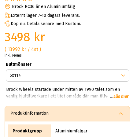
Brock RC36 är en Aluminiumfälg
Externt lager 7-10 dagars leverans.
Köp nu. betala senare med Kustom.
3498 kr
( 13992 kr / 4st )
inkl. Moms
Bultmönster
Brock Wheels startade under mitten av 1990 talet som en
vanlig hjultillverkare i ett litet område där man tillverkade
...
Läs mer
vanliga fälgar för sedaner. Idag har Brock en produktion som
träcker sig över 850,000 fälgar per dag. Kan du tänka dig
Produktinformation
850,000 brock fälgar per dag? Helt sjukt!? Första gången vi
fick veta det här vart experterna på ABS Wheels chockade.
Det säljer rent teoretiskt mer än 10 miljoner aluminiumhjul
Produktgrupp
Aluminiumfälgar
per år.