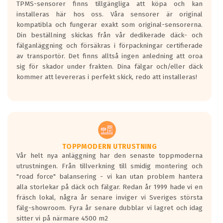
TPMS-sensorer finns tillgängliga att köpa och kan
installeras här hos oss. Våra sensorer är original
kompatibla och fungerar exakt som original-sensorerna.
Din beställning skickas från vår dedikerade däck- och
fälganläggning och försäkras i förpackningar certifierade
av transportör. Det finns alltså ingen anledning att oroa
sig för skador under frakten. Dina fälgar och/eller däck
kommer att levereras i perfekt skick, redo att installeras!
TOPPMODERN UTRUSTNING
Vår helt nya anläggning har den senaste toppmoderna
utrustningen. Från tillverkning till smidig montering och
"road force" balansering - vi kan utan problem hantera
alla storlekar på däck och fälgar. Redan år 1999 hade vi en
fräsch lokal, några år senare inviger vi Sveriges största
fälg-showroom. Fyra år senare dubblar vi lagret och idag
sitter vi på närmare 4500 m2