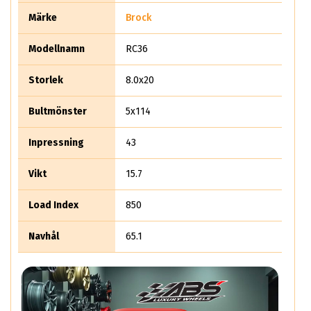
Märke
Brock
Modellnamn
RC36
Storlek
8.0x20
Bultmönster
5x114
Inpressning
43
Vikt
15.7
Load Index
850
Navhål
65.1