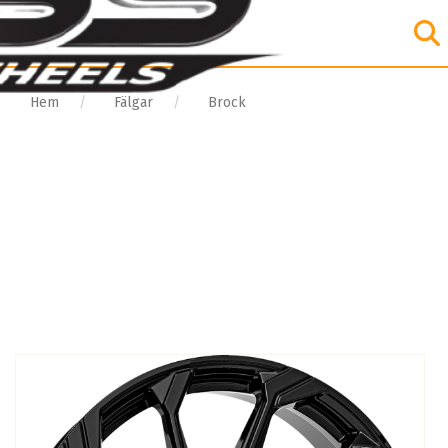
Hem
Fälgar
Brock