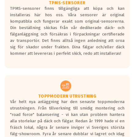
TPMS-SENSORER
TPMS-sensorer finns tillgängliga att köpa och kan
installeras här hos oss. Våra sensorer är original
kompatibla och fungerar exakt som original-sensorerna.
Din beställning skickas från vår dedikerade däck- och
fälganläggning och försäkras i förpackningar certifierade
av transportör. Det finns alltså ingen anledning att oroa
sig för skador under frakten. Dina fälgar och/eller däck
kommer att levereras i perfekt skick, redo att installeras!
TOPPMODERN UTRUSTNING
Vår helt nya anläggning har den senaste toppmoderna
utrustningen. Från tillverkning till smidig montering och
"road force" balansering - vi kan utan problem hantera
alla storlekar på däck och fälgar. Redan år 1999 hade vi en
fräsch lokal, några år senare inviger vi Sveriges största
fälg-showroom. Fyra år senare dubblar vi lagret och idag