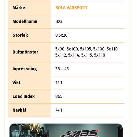
Märke
BOLA VANSPORT
Modellnamn
B23
Storlek
8.5x20
5x98, 5x100, 5x105, 5x108, 5x110,
Bultmönster
5x112, 5x114, 5x115, 5x118
Inpressning
38 - 45
Vikt
11.1
Load Index
865
Navhål
74.1