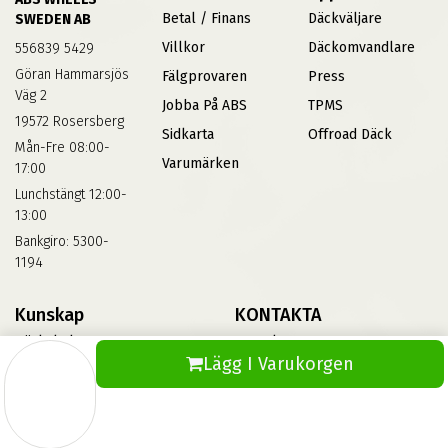
Betal / Finans
Däckväljare
SWEDEN AB
Villkor
Däckomvandlare
556839 5429
Göran Hammarsjös
Fälgprovaren
Press
Väg 2
Jobba På ABS
TPMS
19572 Rosersberg
Sidkarta
Offroad Däck
Mån-Fre 08:00-
Varumärken
17:00
Lunchstängt 12:00-
13:00
Bankgiro: 5300-
1194
Kunskap
KONTAKTA
Däckskola
Kontakta Oss
Lägg I Varukorgen
Blog
Vinterdäck
FAQs
Informationsbank Av Däck