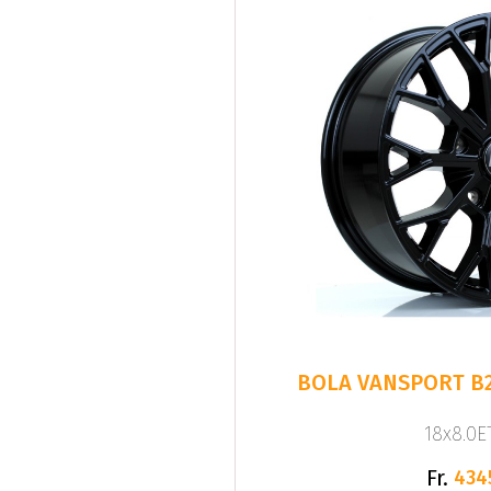
BOLA VANSPORT B
18x8.0ET
Fr.
434