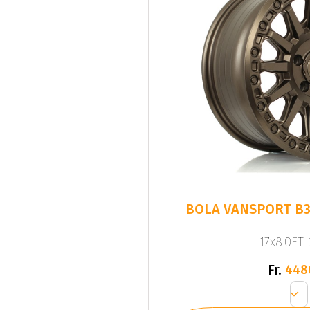
BOLA VANSPORT B
17x8.0ET:
Fr.
448