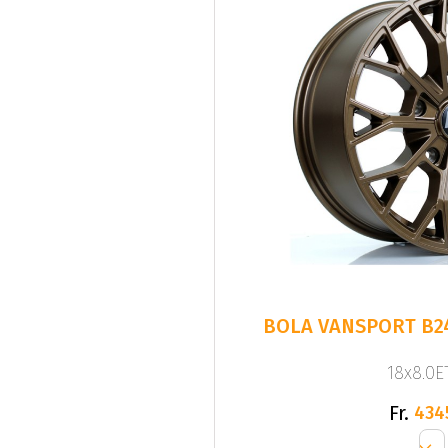
BOLA VANSPORT B2
18x8.0ET
Fr.
434