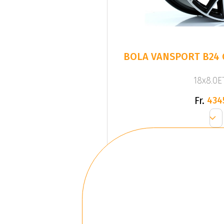
BOLA VANSPORT B24 
18x8.0ET
Fr.
434