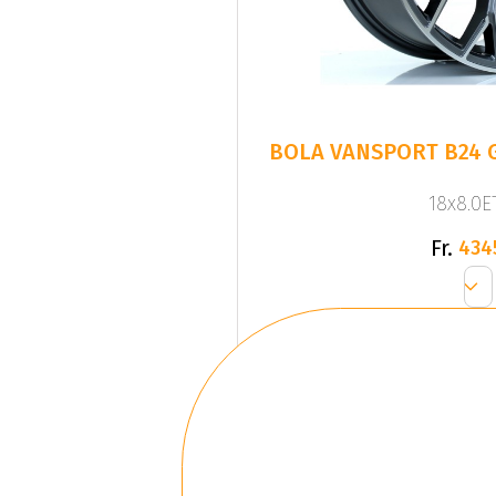
BOLA VANSPORT B24 
18x8.0ET
Fr.
434