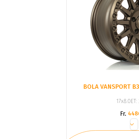
BOLA VANSPORT B
17x8.0ET:
Fr.
448