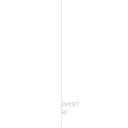
ABS
NETTO
GPX
21x9.5ET:
Gloss
40
Black
/