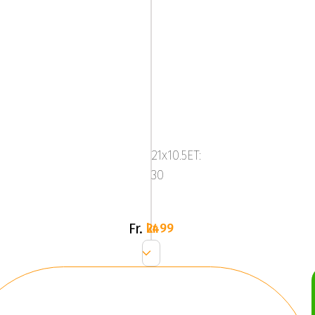
Platinum
580R
-
21x10.5ET:
Corsa
30
Black
(SET)
Fr.
2499 kr