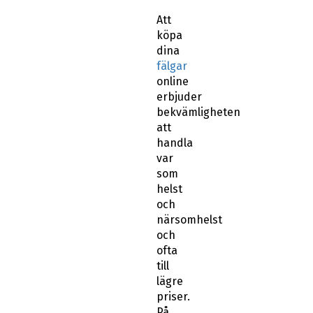
Att
köpa
dina
fälgar
online
erbjuder
bekvämligheten
att
handla
var
som
helst
och
närsomhelst
och
ofta
till
lägre
priser.
På