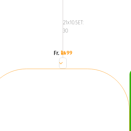
Platinum
580R
-
21x10.5ET:
Corsa
30
Black
(SET)
Fr.
2499 kr