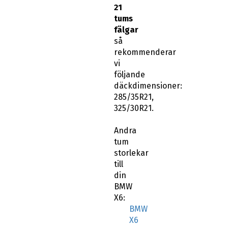
21
tums
fälgar
så
rekommenderar
vi
följande
däckdimensioner:
285/35R21,
325/30R21.
Andra
tum
storlekar
till
din
BMW
X6:
BMW
X6