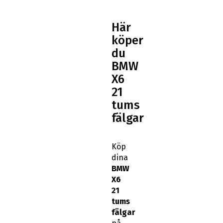
Här
köper
du
BMW
X6
21
tums
fälgar
Köp
dina
BMW
X6
21
tums
fälgar