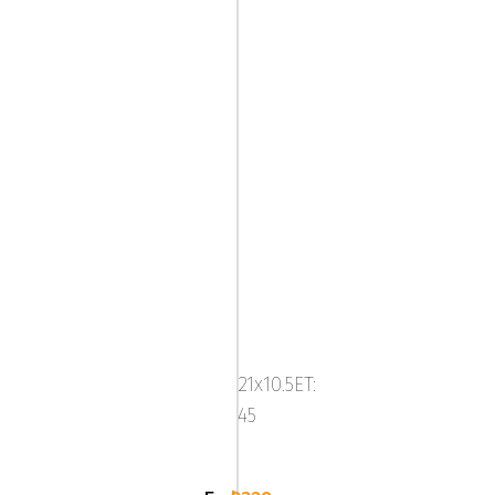
ABS
NETTO
GPX
21x10.5ET:
Gloss
45
Black