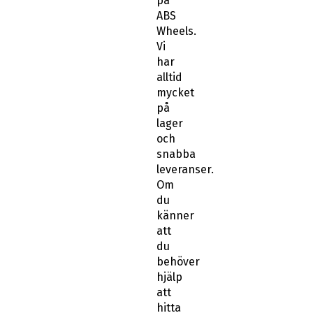
på
ABS
Wheels.
Vi
har
alltid
mycket
på
lager
och
snabba
leveranser.
Om
du
känner
att
du
behöver
hjälp
att
hitta