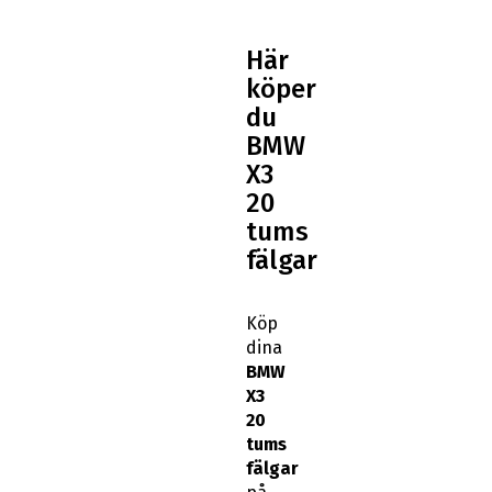
Här
köper
du
BMW
X3
20
tums
fälgar
Köp
dina
BMW
X3
20
tums
fälgar