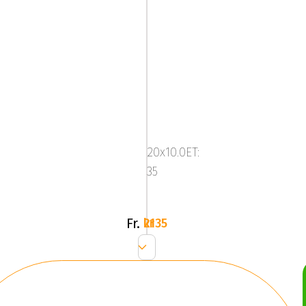
ABS
NETTO
GP6Gloss
20x10.0ET:
Black
35
Fr.
2135 kr