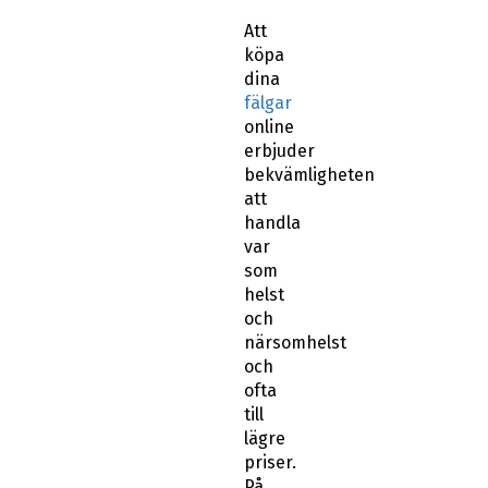
Att
köpa
dina
fälgar
online
erbjuder
bekvämligheten
att
handla
var
som
helst
och
närsomhelst
och
ofta
till
lägre
priser.
På