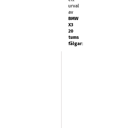
urval
av
BMW
X3
20
tums
fälgar
: