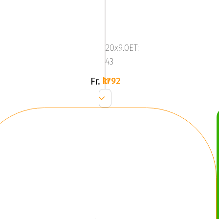
ALUTEC
W10
Dull
20x9.0ET:
Black
43
/
Polished
Fr.
1792 kr