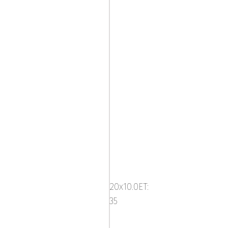
ABS
NETTO
GP6Gloss
20x10.0ET:
Black
35