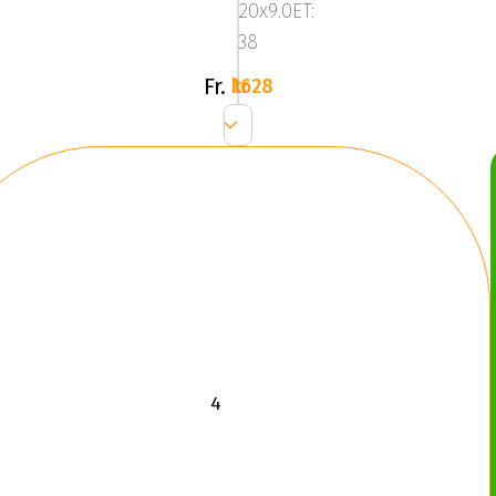
20x9.0ET:
Silver
38
Fr.
1628 kr