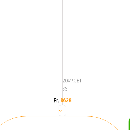
Mega
Zenith
Dark
20x9.0ET:
Silver
38
Fr.
1628 kr