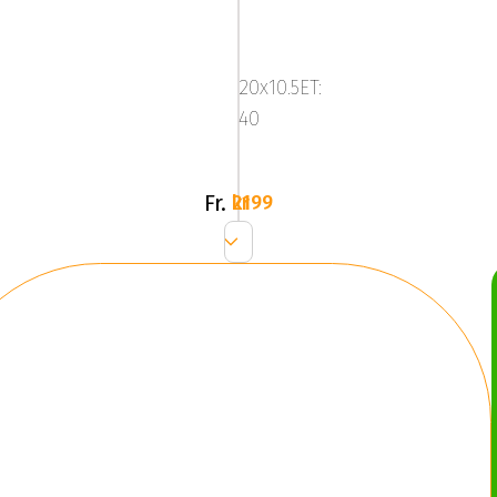
ABS
F16
BRONZE
20x10.5ET:
TINT
40
TESLA
M
Y
Fr.
2199 kr