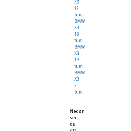
X3
17
tum
BMW
X3
18
tum
BMW
X3
19
tum
BMW
X3
21
tum
Nedan
ser
du
ett