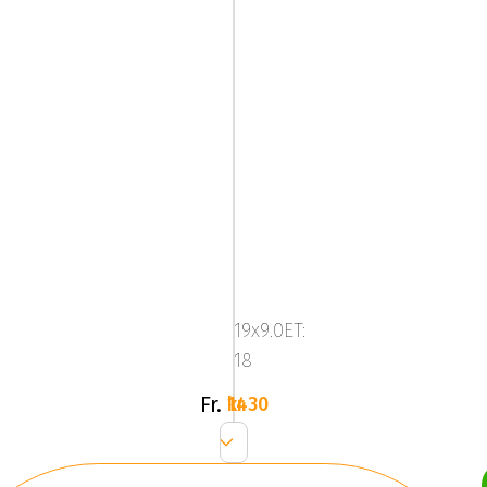
ATS
EVOLUTION
Silver
19x9.0ET:
18
Fr.
1430 kr