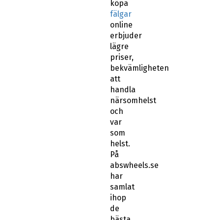
köpa
fälgar
online
erbjuder
lägre
priser,
bekvämligheten
att
handla
närsomhelst
och
var
som
helst.
På
abswheels.se
har
samlat
ihop
de
bästa