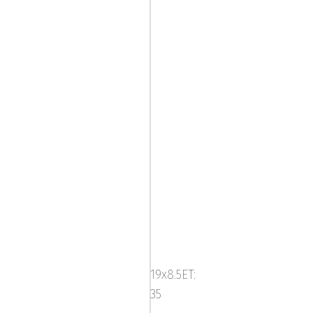
Mega
Pyxis
Mat
19x8.5ET:
Black
35