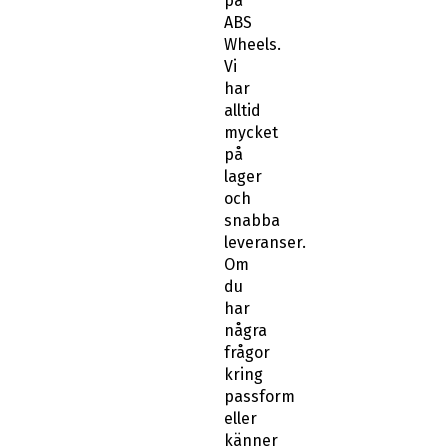
på
ABS
Wheels.
Vi
har
alltid
mycket
på
lager
och
snabba
leveranser.
Om
du
har
några
frågor
kring
passform
eller
känner