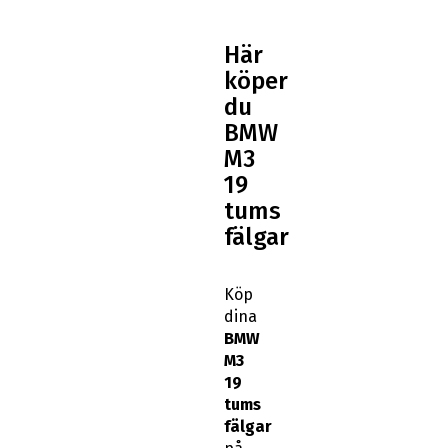
Här
köper
du
BMW
M3
19
tums
fälgar
Köp
dina
BMW
M3
19
tums
fälgar