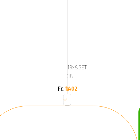
Mega
Zenith
Dark
19x8.5ET:
Silver
38
Fr.
1402 kr