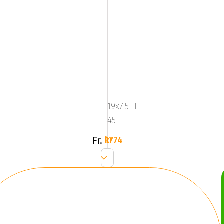
Mega
Triton
Black
19x7.5ET:
45
Fr.
1774 kr