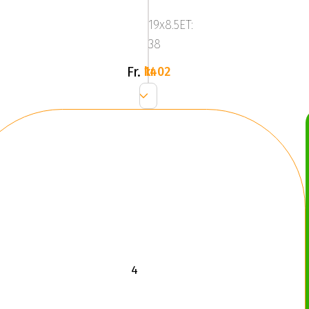
Dark
19x8.5ET:
Silver
38
Fr.
1402 kr