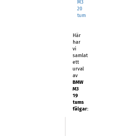
M3
20
tum
Här
har
vi
samlat
ett
urval
av
BMW
M3
19
tums
fälgar
: