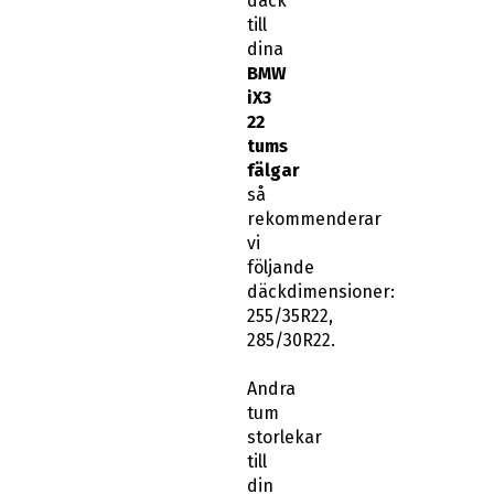
däck
till
dina
BMW
iX3
22
tums
fälgar
så
rekommenderar
vi
följande
däckdimensioner:
255/35R22,
285/30R22.
Andra
tum
storlekar
till
din