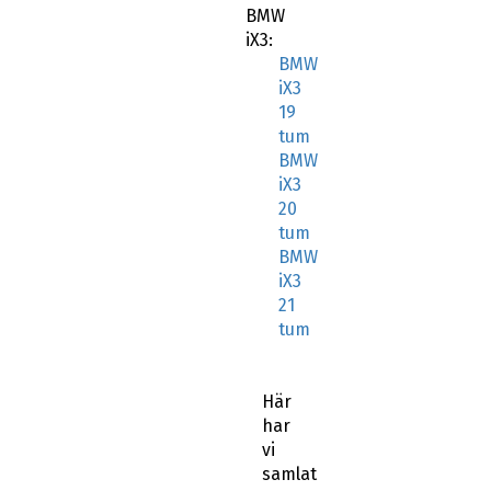
BMW
iX3:
BMW
iX3
19
tum
BMW
iX3
20
tum
BMW
iX3
21
tum
Här
har
vi
samlat