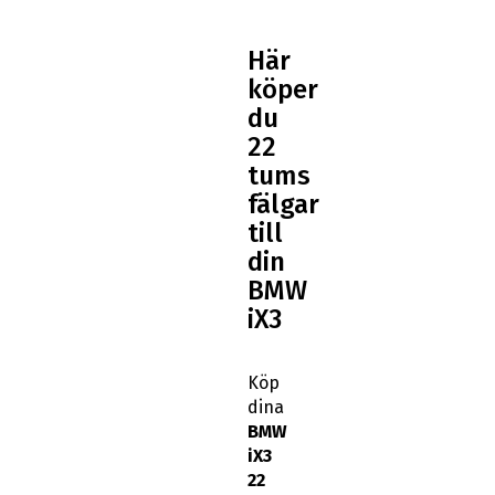
Här
köper
du
22
tums
fälgar
till
din
BMW
iX3
Köp
dina
BMW
iX3
22