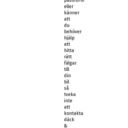
passform
eller
känner
att
du
behöver
hjälp
att
hitta
rätt
fälgar
till
din
bil
så
tveka
inte
att
kontakta
däck
&