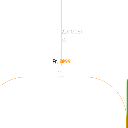
KT17
22x10.0ET:
50
Fr.
2999 kr