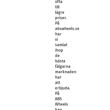
ofta
till
lägre
priser.
På
abswheels.se
har
vi
samlat
ihop
de
bästa
fälgarna
marknaden
har
att
erbjuda.
På
ABS
Wheels
kan