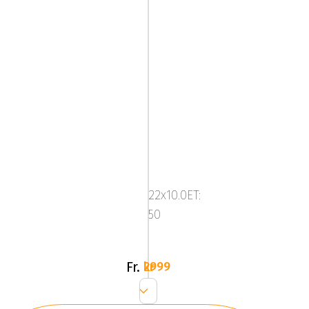
KT17
22x10.0ET:
50
Fr.
2999 kr