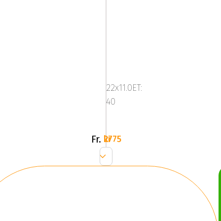
R
Series
R14
22x11.0ET:
Black
40
Pol
Fr.
2775 kr