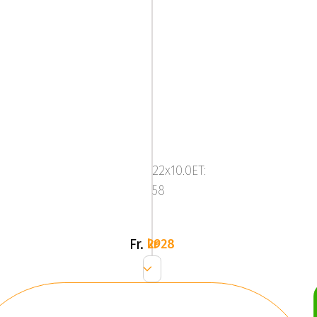
KT18
22x10.0ET:
58
Fr.
2928 kr