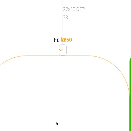
Gloss
22x10.0ET:
Black
23
/
Polished
Fr.
2250 kr