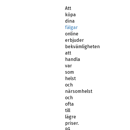
Att
köpa
dina
fälgar
online
erbjuder
bekvämligheten
att
handla
var
som
helst
och
närsomhelst
och
ofta
till
lägre
priser.
På