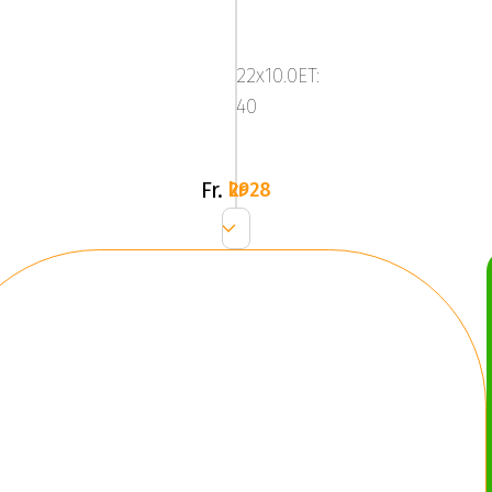
KT18
22x10.0ET:
40
Fr.
2928 kr