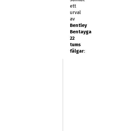
ett
urval
av
Bentley
Bentayga
22
tums
fälgar
: