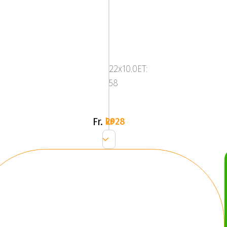
KT18
22x10.0ET:
58
Fr.
2928 kr