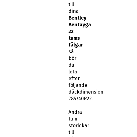
till
dina
Bentley
Bentayga
22
tums
fälgar
så
bör
du
leta
efter
följande
däckdimension:
285/40R22.
Andra
tum
storlekar
till