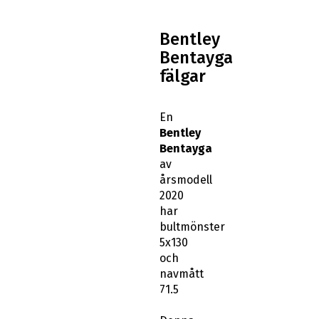
Bentley
Bentayga
fälgar
En
Bentley
Bentayga
av
årsmodell
2020
har
bultmönster
5x130
och
navmått
71.5