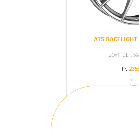
ATS RACELIGHT 
20x11.0ET: 5
Fr.
235