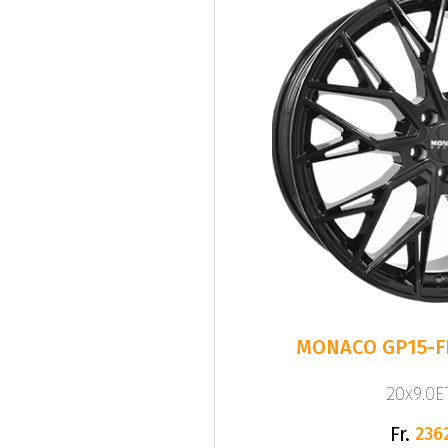
MONACO GP15-FF
20x9.0ET
Fr.
236