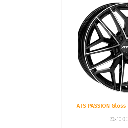
ATS PASSION Gloss 
23x10.0E