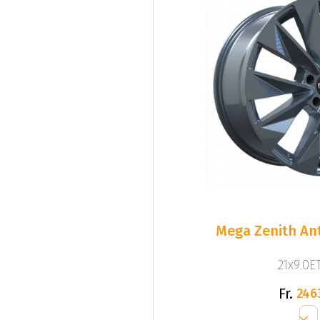
Mega Zenith Ant
21x9.0ET
Fr.
246