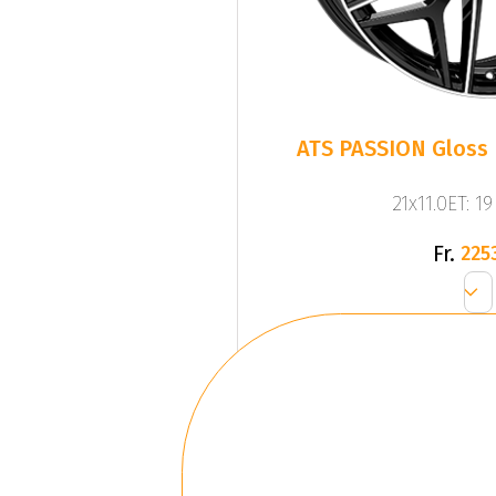
ATS PASSION Gloss 
21x11.0ET: 1
Fr.
225