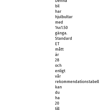
Denna
bil
har
hjulbultar
med
14x1.50
gänga.
Standard
ET
mått
är
28
och
enligt
vår
rekommendationstabell
kan
du
ha
20
till