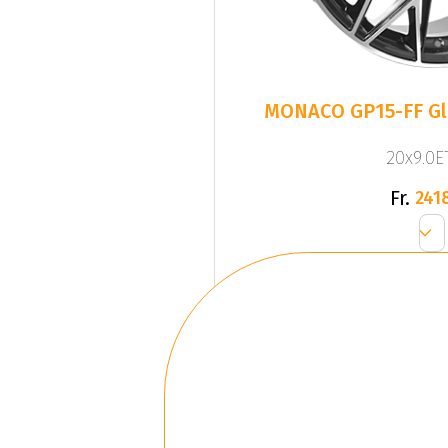
MONACO GP15-FF Glo
20x9.0ET
Fr.
241